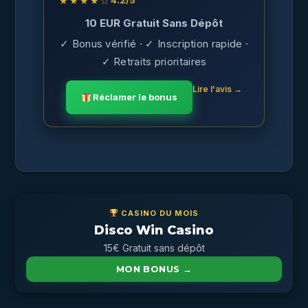
★★★★☆
4.2
/5
10 EUR Gratuit Sans Dépôt
✓ Bonus vérifié · ✓ Inscription rapide ·
✓ Retraits prioritaires
Lire l'avis →
Réclamer le bonus
CASINO DU MOIS
Disco Win Casino
15€ Gratuit sans dépôt
MON BONUS →