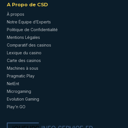
A Propo de CSD
À propos
Notre Équipe d’Experts
Politique de Confidentialité
Mentions Légales
Comparatif des casinos
Lexique du casino
Carte des casinos
Machines à sous
Pragmatic Play
NetEnt
Microgaming
Evolution Gaming
Play’n GO