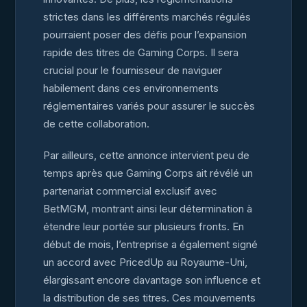
strictes dans les différents marchés régulés
pourraient poser des défis pour l’expansion
rapide des titres de Gaming Corps. Il sera
crucial pour le fournisseur de naviguer
habilement dans ces environnements
réglementaires variés pour assurer le succès
de cette collaboration.
Par ailleurs, cette annonce intervient peu de
temps après que Gaming Corps ait révélé un
partenariat commercial exclusif avec
BetMGM, montrant ainsi leur détermination à
étendre leur portée sur plusieurs fronts. En
début de mois, l’entreprise a également signé
un accord avec PricedUp au Royaume-Uni,
élargissant encore davantage son influence et
la distribution de ses titres. Ces mouvements