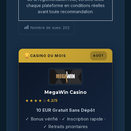
chaque plateforme en conditions réelles
avant toute recommandation.
Nombre de vues:
202
CASINO DU MOIS
AOÛT
MegaWin Casino
★★★★☆
4.2
/5
10 EUR Gratuit Sans Dépôt
✓ Bonus vérifié · ✓ Inscription rapide ·
✓ Retraits prioritaires