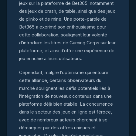
jeux sur la plateforme de Bet365, notamment
des jeux de crash, de table, ainsi que des jeux
de plinko et de mine. Une porte-parole de
Bet365 a exprimé son enthousiasme pour
cette collaboration, soulignant leur volonté
d’introduire les titres de Gaming Corps sur leur
plateforme, et ainsi d’offrir une expérience de
jeu enrichie à leurs utilisateurs.
Cependant, malgré l’optimisme qui entoure
cette alliance, certains observateurs du
marché soulignent les défis potentiels liés à
l’intégration de nouveaux contenus dans une
plateforme déjà bien établie. La concurrence
dans le secteur des jeux en ligne est féroce,
avec de nombreux acteurs cherchant à se
démarquer par des offres uniques et
innovantes. De plus, les réglementations