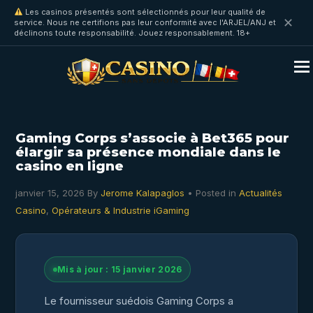
Les casinos présentés sont sélectionnés pour leur qualité de
✕
service. Nous ne certifions pas leur conformité avec l'ARJEL/ANJ et
déclinons toute responsabilité. Jouez responsablement. 18+
Gaming Corps s’associe à Bet365 pour
élargir sa présence mondiale dans le
casino en ligne
janvier 15, 2026
By
Jerome Kalapaglos
• Posted in
Actualités
Casino
,
Opérateurs & Industrie iGaming
Mis à jour : 15 janvier 2026
Le fournisseur suédois Gaming Corps a