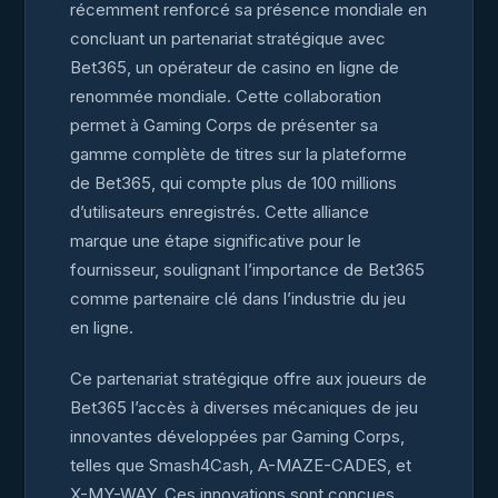
récemment renforcé sa présence mondiale en
concluant un partenariat stratégique avec
Bet365, un opérateur de casino en ligne de
renommée mondiale. Cette collaboration
permet à Gaming Corps de présenter sa
gamme complète de titres sur la plateforme
de Bet365, qui compte plus de 100 millions
d’utilisateurs enregistrés. Cette alliance
marque une étape significative pour le
fournisseur, soulignant l’importance de Bet365
comme partenaire clé dans l’industrie du jeu
en ligne.
Ce partenariat stratégique offre aux joueurs de
Bet365 l’accès à diverses mécaniques de jeu
innovantes développées par Gaming Corps,
telles que Smash4Cash, A-MAZE-CADES, et
X-MY-WAY. Ces innovations sont conçues