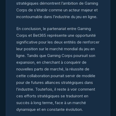
stratégiques démontrent l’ambition de Gaming
Corps de s’établir comme un acteur majeur et
incontournable dans l’industrie du jeu en ligne.
En conclusion, le partenariat entre Gaming
Corps et Bet365 représente une opportunité
significative pour les deux entités de renforcer
leur position sur le marché mondial du jeu en
ligne. Tandis que Gaming Corps poursuit son
expansion, en cherchant à conquérir de
nouvelles parts de marché, la réussite de
cette collaboration pourrait servir de modèle
pour de futures alliances stratégiques dans
l’industrie. Toutefois, il reste à voir comment
ces efforts stratégiques se traduiront en
succès à long terme, face à un marché
dynamique et en constante évolution.