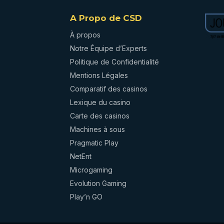
A Propo de CSD
À propos
Notre Équipe d’Experts
Politique de Confidentialité
Mentions Légales
Comparatif des casinos
Lexique du casino
Carte des casinos
Machines à sous
Pragmatic Play
NetEnt
Microgaming
Evolution Gaming
Play’n GO