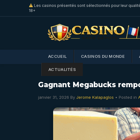
Les casinos présentés sont sélectionnés pour leur qualit
18+
ACCUEIL
CASINOS DU MONDE
ACTUALITÉS
Gagnant Megabucks remport
janvier 31, 2026
By
Jerome Kalapaglos
• Posted in