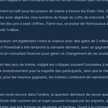
ent lucratif pour les joueurs de loterie à travers les États-Unis. En 
avoir aligné les cinq numéros du tirage du Lotto du mercredi. Par
é des prix à sept chiffres. Parmi eux, un joueur de Homosassa a 
é 1 million.
joueurs ont également connu la chance avec des gains de 2 millions
pot Powerball a été remporté la semaine dernière, avec un gagnan
eant un consultant financier pour gérer ce changement de vie souda
ant des jeux de loterie, malgré les critiques souvent formulées à l
r investissement pour la majorité des participants, ainsi que le rôl
ns, pour les heureux gagnants, les loteries continuent de représen
n reste encore dans l’ombre, la question demeure de savoir quel 
re d’une telle somme est un sujet souvent évoqué par les experts,
 éviter que leur fortune ne devienne un fardeau. Quant à la commu