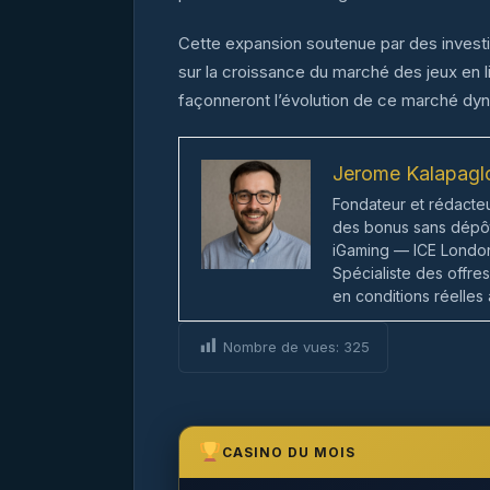
Cette expansion soutenue par des investi
sur la croissance du marché des jeux en 
façonneront l’évolution de ce marché dyn
Jerome Kalapagl
Fondateur et rédacte
des bonus sans dépôt 
iGaming — ICE London
Spécialiste des offre
en conditions réelles
Nombre de vues:
325
CASINO DU MOIS