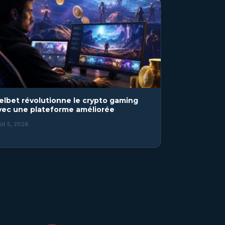
elbet révolutionne le crypto gaming
vec une plateforme améliorée
ût 5, 2026