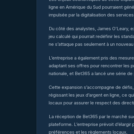
ligne en Amérique du Sud pourraient génér
impulsée par la digitalisation des service
Du côté des analystes, James O’Leary, ex
jeu calculé qui pourrait redéfinir les st
ne s’attaque pas seulement à un nouveau
L’entreprise a également pris des mesure
adaptant ses offres pour rencontrer les pr
nationale, et Bet365 a lancé une série de 
Cette expansion s’accompagne de défis, 
régissant les jeux d’argent en ligne, ce
locaux pour assurer le respect des direct
La réception de Bet365 par le marché sud-
plateforme. L’entreprise prévoit d’élargi
préférences et les règlements locaux.