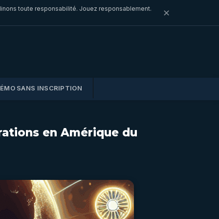
clinons toute responsabilité. Jouez responsablement.
✕
DÉMO SANS INSCRIPTION
rations en Amérique du