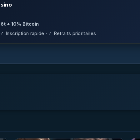
sino
ôt + 10% Bitcoin
✓ Inscription rapide · ✓ Retraits prioritaires