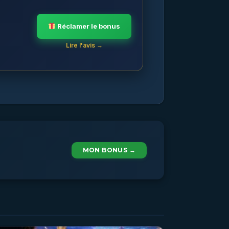
Réclamer le bonus
Lire l'avis →
MON BONUS →