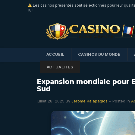
Les casinos présentés sont sélectionnés pour leur qualit
18+
ACCUEIL
CASINOS DU MONDE
ACTUALITÉS
Expansion mondiale pour B
Sud
juillet 28, 2025
By
Jerome Kalapaglos
• Posted in
Ac