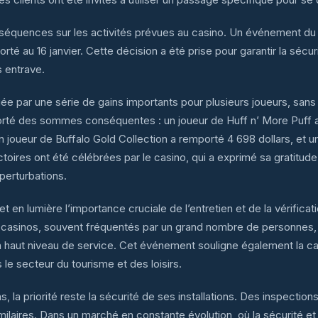
nséquences sur les activités prévues au casino. Un événement d
orté au 16 janvier. Cette décision a été prise pour garantir la sécu
s entrave.
ée par une série de gains importants pour plusieurs joueurs, san
rté des sommes conséquentes : un joueur de Huff n’ More Puff a 
 joueur de Buffalo Gold Collection a remporté 4 698 dollars, et 
toires ont été célébrées par le casino, qui a exprimé sa gratitude
perturbations.
 en lumière l’importance cruciale de l’entretien et de la vérificat
 casinos, souvent fréquentés par un grand nombre de personnes, do
un haut niveau de service. Cet événement souligne également la cap
le secteur du tourisme et des loisirs.
s, la priorité reste la sécurité de ses installations. Des inspect
ilaires. Dans un marché en constante évolution, où la sécurité et l