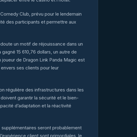
u Comedy Club, prévu pour le lendemain
rité des participants et permettre aux
s doute un motif de réjouissance dans un
gagné 15 610,76 dollars, un autre de
un joueur de Dragon Link Panda Magic est
 envers ses clients pour leur
ion régulière des infrastructures dans les
ivent garantir la sécurité et le bien-
acité d’adaptation et la réactivité
ions supplémentaires seront probablement
’expérience client sont primordiales, le