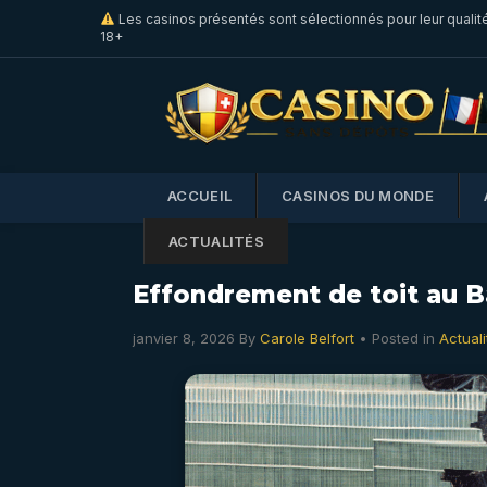
Les casinos présentés sont sélectionnés pour leur qualit
18+
ACCUEIL
CASINOS DU MONDE
ACTUALITÉS
Effondrement de toit au B
janvier 8, 2026
By
Carole Belfort
• Posted in
Actual