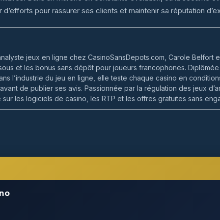
d’efforts pour rassurer ses clients et maintenir sa réputation d’e
analyste jeux en ligne chez CasinoSansDepots.com, Carole Belfort e
 sous et les bonus sans dépôt pour joueurs francophones. Diplômée 
ns l’industrie du jeu en ligne, elle teste chaque casino en conditio
 avant de publier ses avis. Passionnée par la régulation des jeux d’
sur les logiciels de casino, les RTP et les offres gratuites sans en
no