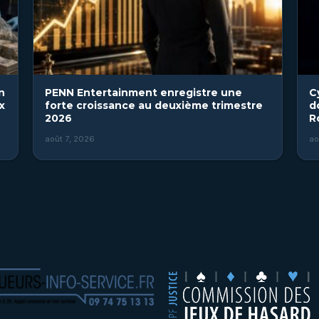
n
PENN Entertainment enregistre une
C
x
forte croissance au deuxième trimestre
d
2026
R
août 7, 2026
ao