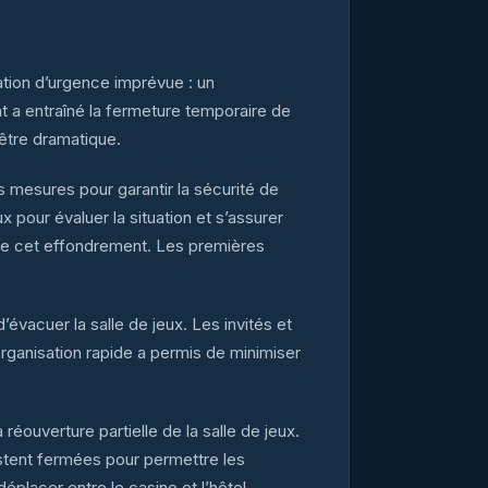
uation d’urgence imprévue : un
nt a entraîné la fermeture temporaire de
 être dramatique.
s mesures pour garantir la sécurité de
pour évaluer la situation et s’assurer
de cet effondrement. Les premières
vacuer la salle de jeux. Les invités et
organisation rapide a permis de minimiser
réouverture partielle de la salle de jeux.
estent fermées pour permettre les
éplacer entre le casino et l’hôtel.