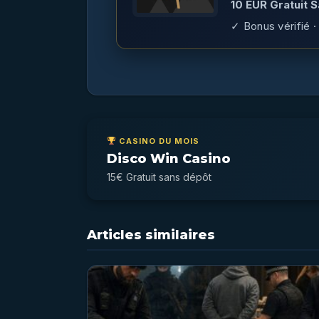
10 EUR Gratuit 
✓ Bonus vérifié · 
CASINO DU MOIS
Disco Win Casino
15€ Gratuit sans dépôt
Articles similaires