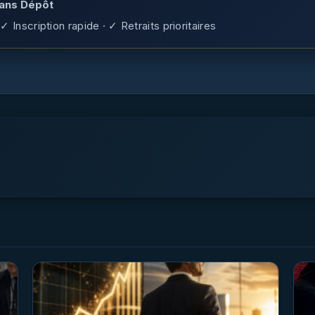
Sans Dépôt
✓ Inscription rapide · ✓ Retraits prioritaires