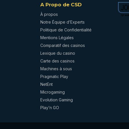
A Propo de CSD
À propos
Notre Équipe d’Experts
Politique de Confidentialité
Mentions Légales
Comparatif des casinos
Lexique du casino
Carte des casinos
Machines à sous
Pragmatic Play
NetEnt
Microgaming
Evolution Gaming
Play’n GO