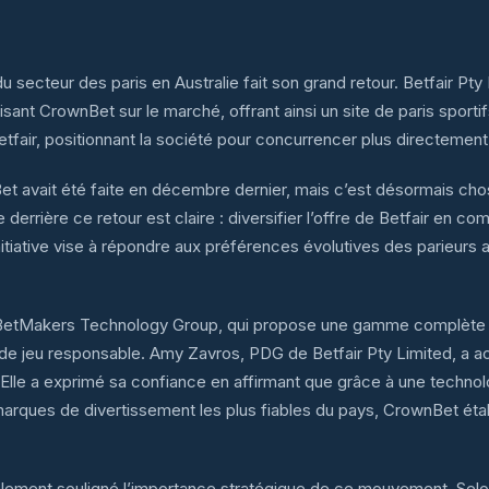
du secteur des paris en Australie fait son grand retour. Betfair Pty
isant CrownBet sur le marché, offrant ainsi un site de paris spo
etfair, positionnant la société pour concurrencer plus directement
et avait été faite en décembre dernier, mais c’est désormais chos
 derrière ce retour est claire : diversifier l’offre de Betfair en c
itiative vise à répondre aux préférences évolutives des parieurs a
 BetMakers Technology Group, qui propose une gamme complète 
ls de jeu responsable. Amy Zavros, PDG de Betfair Pty Limited, a ac
 Elle a exprimé sa confiance en affirmant que grâce à une techno
arques de divertissement les plus fiables du pays, CrownBet éta
lement souligné l’importance stratégique de ce mouvement. Selo