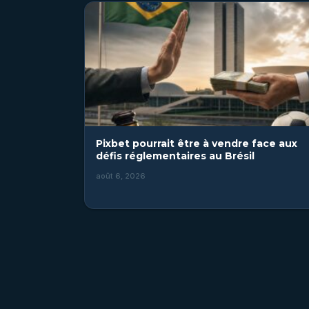
Pixbet pourrait être à vendre face aux
défis réglementaires au Brésil
août 6, 2026