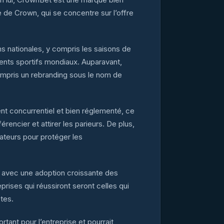
e de Crown, qui se concentre sur l’offre
s nationales, y compris les saisons de
ments sportifs mondiaux. Auparavant,
ompris un rebranding sous le nom de
nt concurrentiel et bien réglementé, ce
érencier et attirer les parieurs. De plus,
rateurs pour protéger les
n, avec une adoption croissante des
ises qui réussiront seront celles qui
tes.
tant pour l’entreprise et pourrait