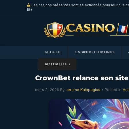
Les casinos présentés sont sélectionnés pour leur qualit
18+
ACCUEIL
CASINOS DU MONDE
ACTUALITÉS
CrownBet relance son site 
mars 2, 2026
By
Jerome Kalapaglos
• Posted in
Act