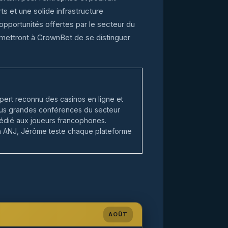
ts et une solide infrastructure
opportunités offertes par le secteur du
rmettront à CrownBet de se distinguer
ert reconnu des casinos en ligne et
 plus grandes conférences du secteur
édié aux joueurs francophones.
on ANJ, Jérôme teste chaque plateforme
AOÛT