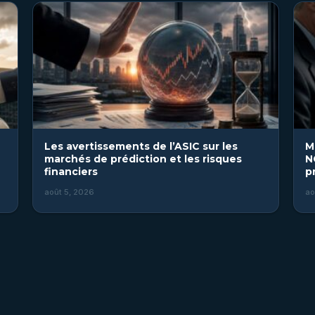
Les avertissements de l’ASIC sur les
M
marchés de prédiction et les risques
N
financiers
p
août 5, 2026
ao