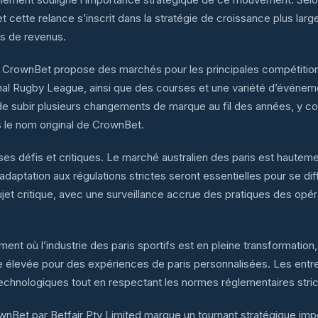
t cette relance s’inscrit dans la stratégie de croissance plus larg
es de revenus.
e CrownBet propose des marchés pour les principales compétition
ional Rugby League, ainsi que des courses et une variété d’événe
de subir plusieurs changements de marque au fil des années, y c
 le nom original de CrownBet.
es défis et critiques. Le marché australien des paris est hauteme
’adaptation aux régulations strictes seront essentielles pour se diff
ujet critique, avec une surveillance accrue des pratiques des opé
ent où l’industrie des paris sportifs est en pleine transformatio
levée pour des expériences de paris personnalisées. Les entrepr
technologiques tout en respectant les normes réglementaires stric
wnBet par Betfair Pty Limited marque un tournant stratégique impor