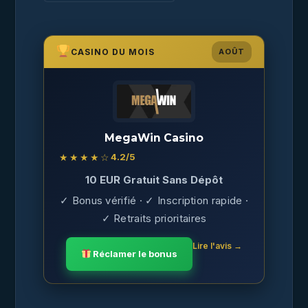
CASINO DU MOIS
AOÛT
MegaWin Casino
★★★★☆
4.2
/5
10 EUR Gratuit Sans Dépôt
✓ Bonus vérifié · ✓ Inscription rapide ·
✓ Retraits prioritaires
Lire l'avis →
Réclamer le bonus