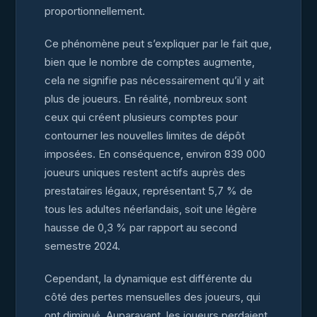
proportionnellement.
Ce phénomène peut s’expliquer par le fait que,
bien que le nombre de comptes augmente,
cela ne signifie pas nécessairement qu’il y ait
plus de joueurs. En réalité, nombreux sont
ceux qui créent plusieurs comptes pour
contourner les nouvelles limites de dépôt
imposées. En conséquence, environ 839 000
joueurs uniques restent actifs auprès des
prestataires légaux, représentant 5,7 % de
tous les adultes néerlandais, soit une légère
hausse de 0,3 % par rapport au second
semestre 2024.
Cependant, la dynamique est différente du
côté des pertes mensuelles des joueurs, qui
ont diminué. Auparavant, les joueurs perdaient