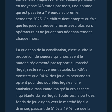
en moyenne 146 euros par mois, une somme
qui est passée à 119 euros au premier
semestre 2025. Ce chiffre tient compte du fait
que les joueurs peuvent miser avec plusieurs
opérateurs et ne jouent pas nécessairement
chaque mois.
La question de la canalisation, c’est-à-dire la
proportion de joueurs qui choisissent le
marché réglementé par rapport au marché
illégal, reste relativement stable. La KSA a
constaté que 94 % des joueurs néerlandais
optent pour des sociétés légales, une
statistique rassurante malgré la croissance
inquiétante du jeu illégal. Toutefois, la part des
fonds de jeu dirigés vers le marché légal a
diminué, passant de 51 % à 49 %, ce que la