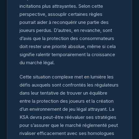
incitations plus attrayantes. Selon cette
perspective, assouplir certaines règles
pourrait aider à reconquérir une partie des
joueurs perdus. D’autres, en revanche, sont
d’avis que la protection des consommateurs
doit rester une priorité absolue, même si cela
signifie ralentir temporairement la croissance
du marché légal.
Cette situation complexe met en lumière les
défis auxquels sont confrontés les régulateurs
dans leur tentative de trouver un équilibre
entre la protection des joueurs et la création
d’un environnement de jeu légal attrayant. La
KSA devra peut-être réévaluer ses stratégies
pour s’assurer que le marché réglementé peut
rivaliser efficacement avec ses homologues