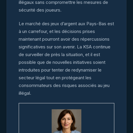
illégaux sans compromettre les mesures de
sécurité des joueurs.
Le marché des jeux d’argent aux Pays-Bas est
à un carrefour, et les décisions prises
maintenant pourront avoir des répercussions
significatives sur son avenir. La KSA continue
de surveiller de près la situation, et il est
possible que de nouvelles initiatives soient
introduites pour tenter de redynamiser le
secteur légal tout en protégeant les
consommateurs des risques associés au jeu
illégal.