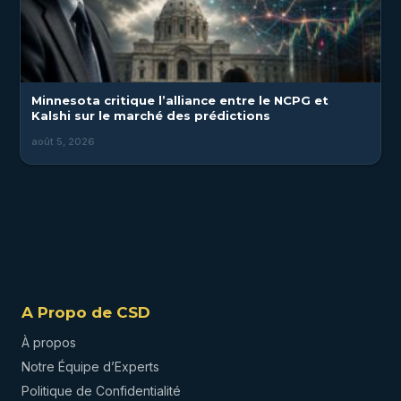
Minnesota critique l’alliance entre le NCPG et
Kalshi sur le marché des prédictions
août 5, 2026
A Propo de CSD
À propos
Notre Équipe d’Experts
Politique de Confidentialité