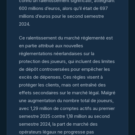
connu un ralentissement significatif, atteignant
600 millions d’euros, alors qu’il était de 697
millions d’euros pour le second semestre
2024.
Ce ralentissement du marché réglementé est
en partie attribué aux nouvelles
réglementations néerlandaises sur la
protection des joueurs, qui incluent des limites
de dépôt controversées pour empêcher les
excès de dépenses. Ces règles visent à
protéger les clients, mais ont entraîné des
effets secondaires sur le marché légal. Malgré
une augmentation du nombre total de joueurs,
avec 1,29 million de comptes actifs au premier
semestre 2025 contre 1,18 million au second
semestre 2024, la part de marché des
opérateurs légaux ne progresse pas