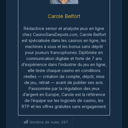
Carole Belfort
Rédactrice senior et analyste jeux en ligne
chez CasinoSansDepots.com, Carole Belfort
est spécialisée dans les casinos en ligne, les
machines à sous et les bonus sans dépôt
pour joueurs francophones. Diplômée en
communication digitale et forte de 7 ans
d’expérience dans l’industrie du jeu en ligne,
elle teste chaque casino en conditions
réelles — création de compte, dépôt, mise
de jeu, retrait — avant de publier ses avis.
Passionnée par la régulation des jeux
d’argent en Europe, Carole est la référence
de l’équipe sur les logiciels de casino, les
RTP et les offres gratuites sans engagement.
Nombre de vues:
297