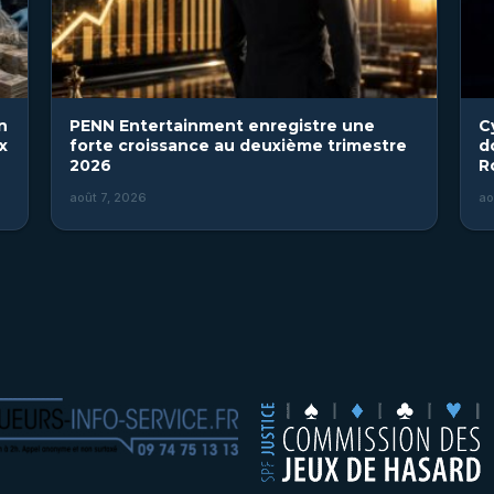
n
PENN Entertainment enregistre une
C
x
forte croissance au deuxième trimestre
d
2026
R
août 7, 2026
ao