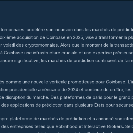
omonnaies, accélère son incursion dans les marchés de prédictio
ixième acquisition de Coinbase en 2025, vise à transformer la pla
r volatil des cryptomonnaies. Alors que le montant de la transactio
nt à Coinbase une infrastructure cruciale et une expertise précieuse
cée significative, les marchés de prédiction continuent de faire 
és comme une nouvelle verticale prometteuse pour Coinbase. L’i
ion présidentielle américaine de 2024 et continue de croître, les 
e disruption du marché. Des plateformes de paris pour le grand 
t des applications de prédiction dans plusieurs États pour sécur
re plateforme de marchés de prédiction et a annoncé son intenti
 des entreprises telles que Robinhood et Interactive Brokers. Sel