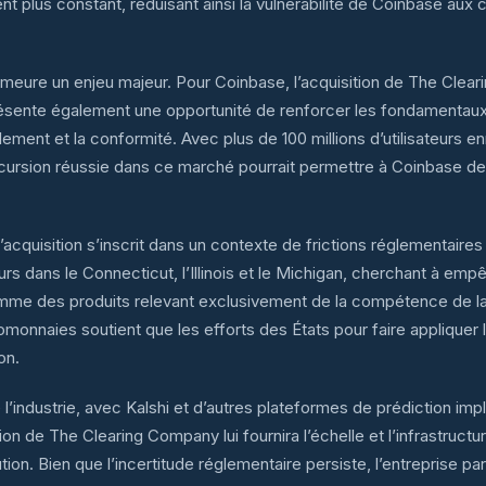
ent plus constant, réduisant ainsi la vulnérabilité de Coinbase au
meure un enjeu majeur. Pour Coinbase, l’acquisition de The Cleari
eprésente également une opportunité de renforcer les fondamentau
glement et la conformité. Avec plus de 100 millions d’utilisateurs 
 incursion réussie dans ce marché pourrait permettre à Coinbase d
acquisition s’inscrit dans un contexte de frictions réglementaire
urs dans le Connecticut, l’Illinois et le Michigan, cherchant à emp
comme des produits relevant exclusivement de la compétence de 
nnaies soutient que les efforts des États pour faire appliquer l
on.
’industrie, avec Kalshi et d’autres plateformes de prédiction imp
tion de The Clearing Company lui fournira l’échelle et l’infrastr
on. Bien que l’incertitude réglementaire persiste, l’entreprise par