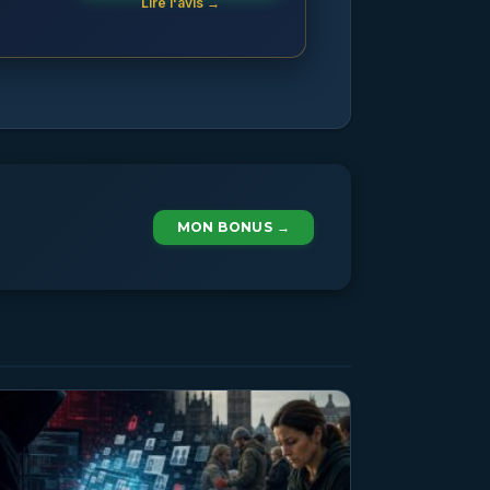
Lire l'avis →
MON BONUS →