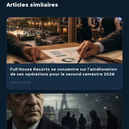
Articles similaires
Full House Resorts se concentre sur l’amélioration
de ses opérations pour le second semestre 2026
août 9, 2026