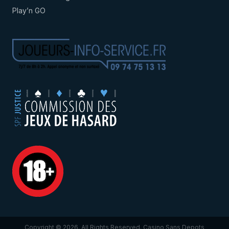
Play’n GO
Copyright © 2026. All Rights Reserved.
Casino Sans Depots