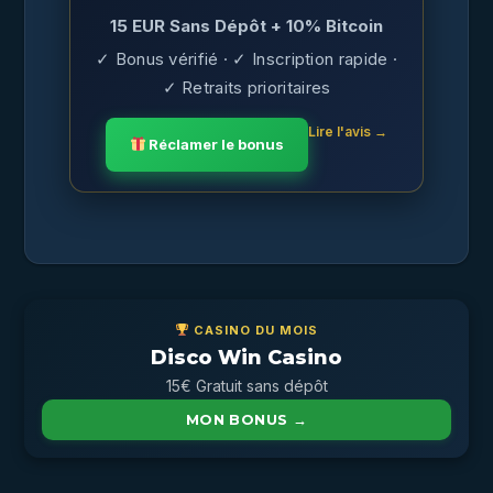
15 EUR Sans Dépôt + 10% Bitcoin
✓ Bonus vérifié · ✓ Inscription rapide ·
✓ Retraits prioritaires
Lire l'avis →
Réclamer le bonus
CASINO DU MOIS
Disco Win Casino
15€ Gratuit sans dépôt
MON BONUS →