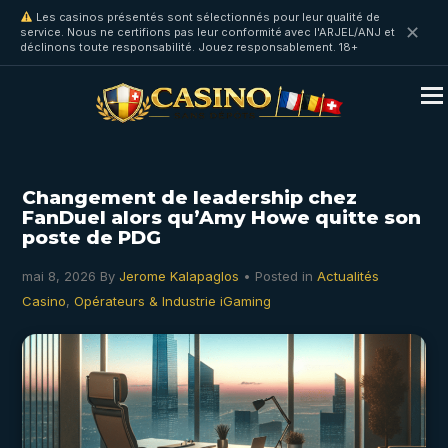
Les casinos présentés sont sélectionnés pour leur qualité de
✕
service. Nous ne certifions pas leur conformité avec l'ARJEL/ANJ et
déclinons toute responsabilité. Jouez responsablement. 18+
Changement de leadership chez
FanDuel alors qu’Amy Howe quitte son
poste de PDG
mai 8, 2026
By
Jerome Kalapaglos
• Posted in
Actualités
Casino
,
Opérateurs & Industrie iGaming