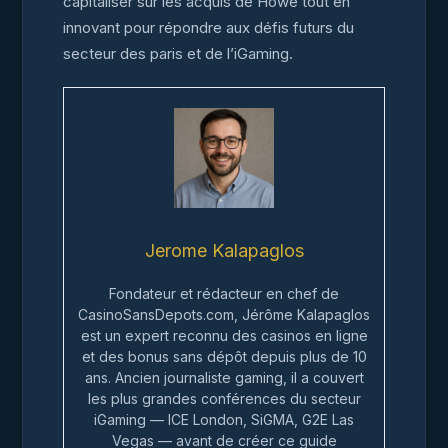
capitaliser sur les acquis de Howe tout en
innovant pour répondre aux défis futurs du
secteur des paris et de l’iGaming.
Jerome Kalapaglos
Fondateur et rédacteur en chef de
CasinoSansDepots.com, Jérôme Kalapaglos
est un expert reconnu des casinos en ligne
et des bonus sans dépôt depuis plus de 10
ans. Ancien journaliste gaming, il a couvert
les plus grandes conférences du secteur
iGaming — ICE London, SiGMA, G2E Las
Vegas — avant de créer ce guide