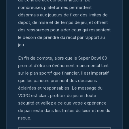
nombreuses plateformes permettent
désormais aux joueurs de fixer des limites de
dépôt, de mise et de temps de jeu, et offrent
des ressources pour aider ceux qui ressentent
le besoin de prendre du recul par rapport au
jeu.
En fin de compte, alors que le Super Bowl 60
promet d’être un événement monumental tant
sur le plan sportif que financier, il est impératif
que les parieurs prennent des décisions
éclairées et responsables. Le message du
VCPG est clair : profitez du jeu en toute
sécurité et veillez à ce que votre expérience
de pari reste dans les limites du loisir et non du
risque.