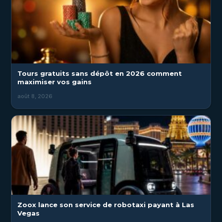
Tours gratuits sans dépôt en 2026 comment
maximiser vos gains
août 8, 2026
Zoox lance son service de robotaxi payant à Las
Vegas