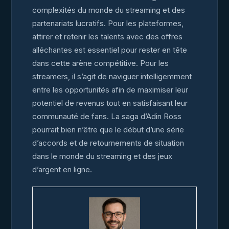
complexités du monde du streaming et des
partenariats lucratifs. Pour les plateformes,
attirer et retenir les talents avec des offres
alléchantes est essentiel pour rester en tête
dans cette arène compétitive. Pour les
streamers, il s’agit de naviguer intelligemment
entre les opportunités afin de maximiser leur
potentiel de revenus tout en satisfaisant leur
communauté de fans. La saga d’Adin Ross
pourrait bien n’être que le début d’une série
d’accords et de retournements de situation
dans le monde du streaming et des jeux
d’argent en ligne.