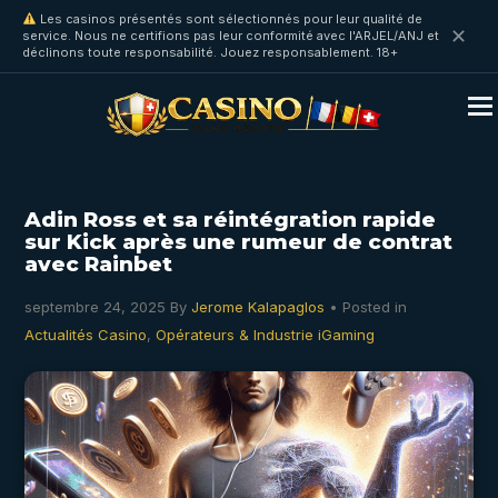
Les casinos présentés sont sélectionnés pour leur qualité de
✕
service. Nous ne certifions pas leur conformité avec l'ARJEL/ANJ et
déclinons toute responsabilité. Jouez responsablement. 18+
Adin Ross et sa réintégration rapide
sur Kick après une rumeur de contrat
avec Rainbet
septembre 24, 2025
By
Jerome Kalapaglos
• Posted in
Actualités Casino
,
Opérateurs & Industrie iGaming