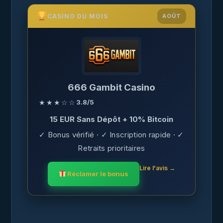
CASINO DU MOIS
AOÛT
666 Gambit Casino
★★★☆☆
3.8
/5
15 EUR Sans Dépôt + 10% Bitcoin
✓ Bonus vérifié · ✓ Inscription rapide · ✓
Retraits prioritaires
Lire l'avis →
Réclamer le bonus