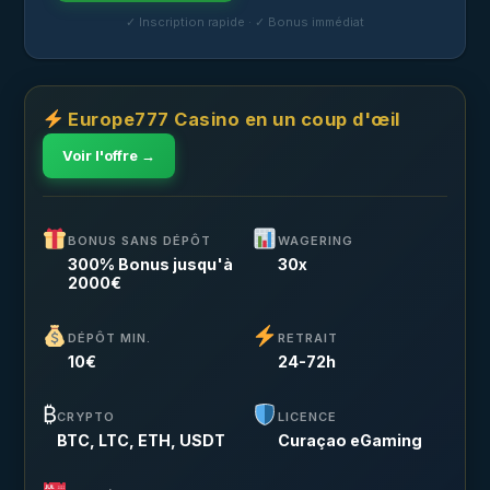
✓ Inscription rapide · ✓ Bonus immédiat
Europe777 Casino en un coup d'œil
Voir l'offre →
BONUS SANS DÉPÔT
WAGERING
300% Bonus jusqu'à
30x
2000€
DÉPÔT MIN.
RETRAIT
10€
24-72h
₿
CRYPTO
LICENCE
BTC, LTC, ETH, USDT
Curaçao eGaming