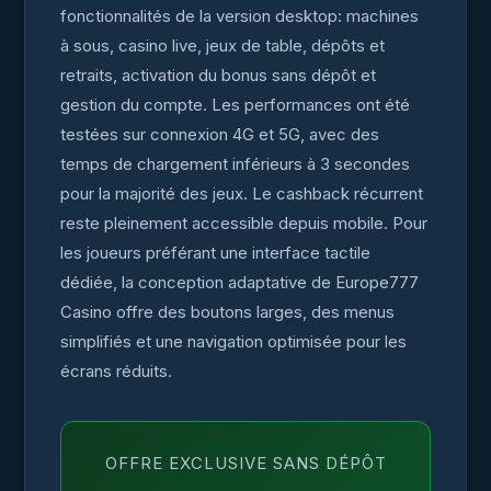
fonctionnalités de la version desktop: machines
à sous, casino live, jeux de table, dépôts et
retraits, activation du bonus sans dépôt et
gestion du compte. Les performances ont été
testées sur connexion 4G et 5G, avec des
temps de chargement inférieurs à 3 secondes
pour la majorité des jeux. Le cashback récurrent
reste pleinement accessible depuis mobile. Pour
les joueurs préférant une interface tactile
dédiée, la conception adaptative de Europe777
Casino offre des boutons larges, des menus
simplifiés et une navigation optimisée pour les
écrans réduits.
OFFRE EXCLUSIVE SANS DÉPÔT