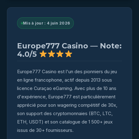
Mis à jour : 4 juin 2026
Europe777 Casino — Note:
4.0/5
Europe777 Casino est l'un des pionniers du jeu
en ligne francophone, actif depuis 2013 sous
licence Curaçao eGaming. Avec plus de 10 ans
d'expérience, Europe777 est particulièrement
apprécié pour son wagering compétitif de 30x,
son support des cryptomonnaies (BTC, LTC,
ETH, USDT) et son catalogue de 1 500+ jeux
issus de 30+ fournisseurs.