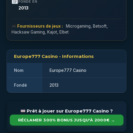
FONDÉ EN
2013
Fournisseurs de jeux :
Microgaming, Betsoft,
Hacksaw Gaming, Kajot, Elbet
Europe777 Casino - Informations
Nom
Europe777 Casino
Fondé
2013
Prêt à jouer sur Europe777 Casino ?
RÉCLAMER 300% BONUS JUSQU'À 2000€ →