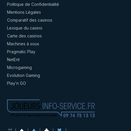
Politique de Confidentialité
Mentions Légales
Comparatif des casinos
Lexique du casino
Carte des casinos
Machines à sous
Pragmatic Play
NetEnt
Microgaming
Evolution Gaming
Play’n GO