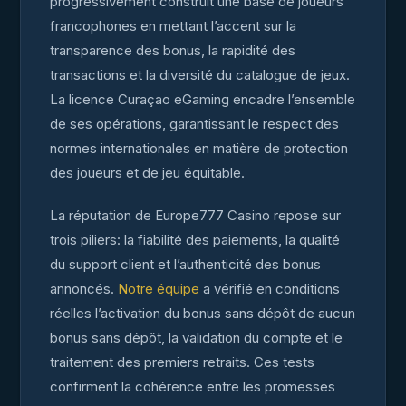
progressivement construit une base de joueurs
francophones en mettant l’accent sur la
transparence des bonus, la rapidité des
transactions et la diversité du catalogue de jeux.
La licence Curaçao eGaming encadre l’ensemble
de ses opérations, garantissant le respect des
normes internationales en matière de protection
des joueurs et de jeu équitable.
La réputation de Europe777 Casino repose sur
trois piliers: la fiabilité des paiements, la qualité
du support client et l’authenticité des bonus
annoncés.
Notre équipe
a vérifié en conditions
réelles l’activation du bonus sans dépôt de aucun
bonus sans dépôt, la validation du compte et le
traitement des premiers retraits. Ces tests
confirment la cohérence entre les promesses