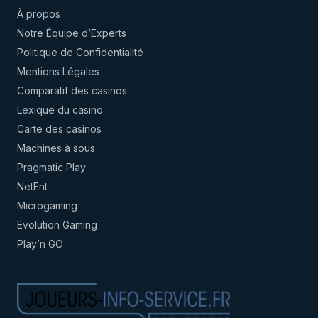
À propos
Notre Équipe d’Experts
Politique de Confidentialité
Mentions Légales
Comparatif des casinos
Lexique du casino
Carte des casinos
Machines à sous
Pragmatic Play
NetEnt
Microgaming
Evolution Gaming
Play’n GO