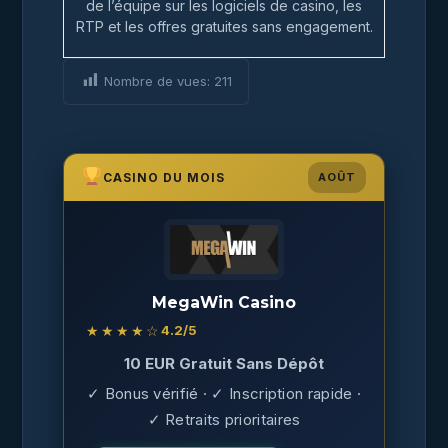
de l’équipe sur les logiciels de casino, les
RTP et les offres gratuites sans engagement.
Nombre de vues:
211
CASINO DU MOIS
AOÛT
MegaWin Casino
★★★★☆
4.2
/5
10 EUR Gratuit Sans Dépôt
✓ Bonus vérifié · ✓ Inscription rapide ·
✓ Retraits prioritaires