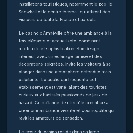
installations touristiques, notamment le zoo, le
Snowhall et le centre thermal, qui attirent des
visiteurs de toute la France et au-delà.
Le casino d’Amnéville offre une ambiance à la
fois élégante et accueillante, combinant
modernité et sophistication. Son design
intérieur, avec un éclairage tamisé et des
décorations soignées, invite les visiteurs à se
plonger dans une atmosphère détendue mais
palpitante. Le public qui fréquente cet
établissement est varié, allant des touristes
curieux aux habitués passionnés de jeux de
hasard. Ce mélange de clientèle contribue à
créer une ambiance vivante et cosmopolite qui
ravit les amateurs de sensation.
Le cœur du casino réside dans sa large