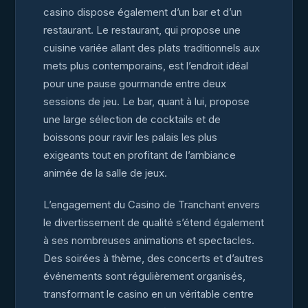
casino dispose également d’un bar et d’un
restaurant. Le restaurant, qui propose une
cuisine variée allant des plats traditionnels aux
mets plus contemporains, est l’endroit idéal
pour une pause gourmande entre deux
sessions de jeu. Le bar, quant à lui, propose
une large sélection de cocktails et de
boissons pour ravir les palais les plus
exigeants tout en profitant de l’ambiance
animée de la salle de jeux.
L’engagement du Casino de Tranchant envers
le divertissement de qualité s’étend également
à ses nombreuses animations et spectacles.
Des soirées à thème, des concerts et d’autres
événements sont régulièrement organisés,
transformant le casino en un véritable centre