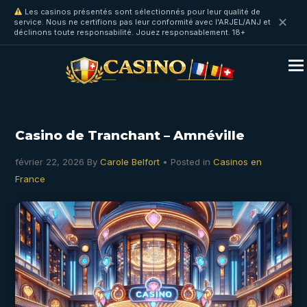
Les casinos présentés sont sélectionnés pour leur qualité de
✕
service. Nous ne certifions pas leur conformité avec l'ARJEL/ANJ et
déclinons toute responsabilité. Jouez responsablement. 18+
Casino de Tranchant – Amnéville
février 22, 2026
By
Carole Belfort
• Posted in
Casinos en
France