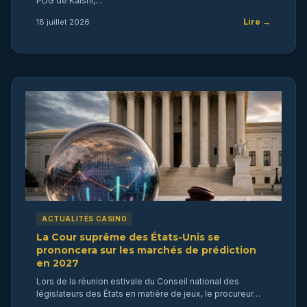
PDG de Kalshi,…
Lire →
18 juillet 2026
ACTUALITÉS CASINO
La Cour suprême des États-Unis se
prononcera sur les marchés de prédiction
en 2027
Lors de la réunion estivale du Conseil national des
législateurs des États en matière de jeux, le procureur…