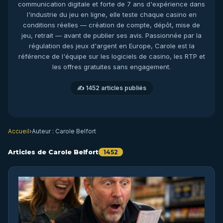
communication digitale et forte de 7 ans d'expérience dans
l'industrie du jeu en ligne, elle teste chaque casino en
conditions réelles — création de compte, dépôt, mise de
jeu, retrait — avant de publier ses avis. Passionnée par la
régulation des jeux d'argent en Europe, Carole est la
référence de l'équipe sur les logiciels de casino, les RTP et
les offres gratuites sans engagement.
✍️ 1452 articles publiés
Accueil
›
Auteur : Carole Belfort
Articles de Carole Belfort
1452