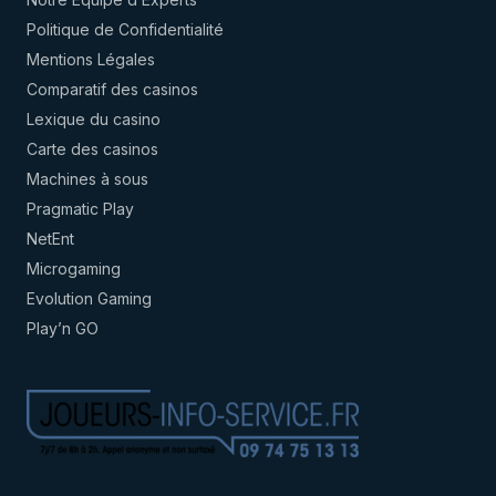
Politique de Confidentialité
Mentions Légales
Comparatif des casinos
Lexique du casino
Carte des casinos
Machines à sous
Pragmatic Play
NetEnt
Microgaming
Evolution Gaming
Play’n GO