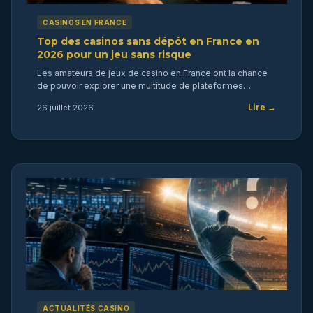
CASINOS EN FRANCE
Top des casinos sans dépôt en France en
2026 pour un jeu sans risque
Les amateurs de jeux de casino en France ont la chance
de pouvoir explorer une multitude de plateformes…
Lire →
26 juillet 2026
ACTUALITÉS CASINO