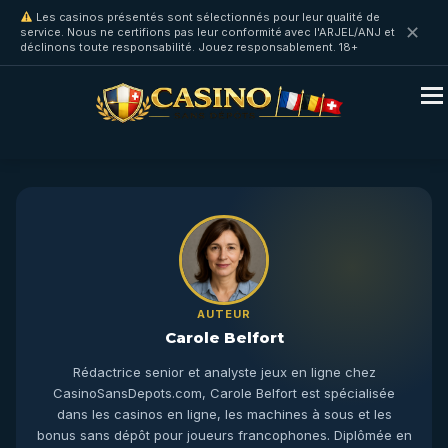
Les casinos présentés sont sélectionnés pour leur qualité de
✕
service. Nous ne certifions pas leur conformité avec l'ARJEL/ANJ et
déclinons toute responsabilité. Jouez responsablement. 18+
AUTEUR
Carole Belfort
Rédactrice senior et analyste jeux en ligne chez
CasinoSansDepots.com, Carole Belfort est spécialisée
dans les casinos en ligne, les machines à sous et les
bonus sans dépôt pour joueurs francophones. Diplômée en