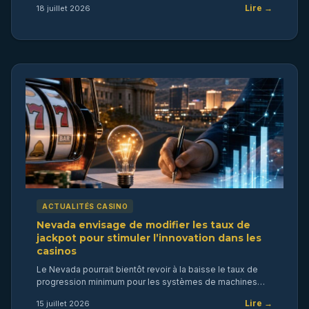
Lire →
18 juillet 2026
ACTUALITÉS CASINO
Nevada envisage de modifier les taux de
jackpot pour stimuler l’innovation dans les
casinos
Le Nevada pourrait bientôt revoir à la baisse le taux de
progression minimum pour les systèmes de machines…
Lire →
15 juillet 2026