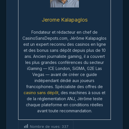
Jerome Kalapaglos
Fondateur et rédacteur en chef de
CasinoSansDepots.com, Jérôme Kalapaglos
est un expert reconnu des casinos en ligne
et des bonus sans dépôt depuis plus de 10
ans. Ancien journaliste gaming, il a couvert
les plus grandes conférences du secteur
iGaming — ICE London, SiGMA, G2E Las
Vegas — avant de créer ce guide
indépendant dédié aux joueurs
francophones. Spécialiste des offres de
casino sans dépôt
, des machines à sous et
de la réglementation ANJ, Jérôme teste
chaque plateforme en conditions réelles
avant toute recommandation.
Nombre de vues:
337