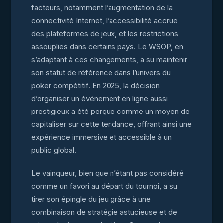
facteurs, notamment l’augmentation de la
connectivité Internet, l’accessibilité accrue
des plateformes de jeux, et les restrictions
assouplies dans certains pays. Le WSOP, en
s’adaptant à ces changements, a su maintenir
son statut de référence dans l’univers du
poker compétitif. En 2025, la décision
d’organiser un événement en ligne aussi
prestigieux a été perçue comme un moyen de
capitaliser sur cette tendance, offrant ainsi une
expérience immersive et accessible à un
public global.
Le vainqueur, bien que n’étant pas considéré
comme un favori au départ du tournoi, a su
tirer son épingle du jeu grâce à une
combinaison de stratégie astucieuse et de