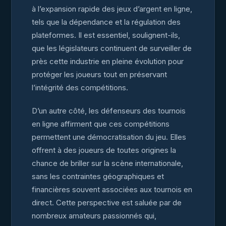
à l’expansion rapide des jeux d’argent en ligne,
tels que la dépendance et la régulation des
plateformes. Il est essentiel, soulignent-ils,
que les législateurs continuent de surveiller de
près cette industrie en pleine évolution pour
protéger les joueurs tout en préservant
l’intégrité des compétitions.
D’un autre côté, les défenseurs des tournois
en ligne affirment que ces compétitions
permettent une démocratisation du jeu. Elles
offrent à des joueurs de toutes origines la
chance de briller sur la scène internationale,
sans les contraintes géographiques et
financières souvent associées aux tournois en
direct. Cette perspective est saluée par de
nombreux amateurs passionnés qui,