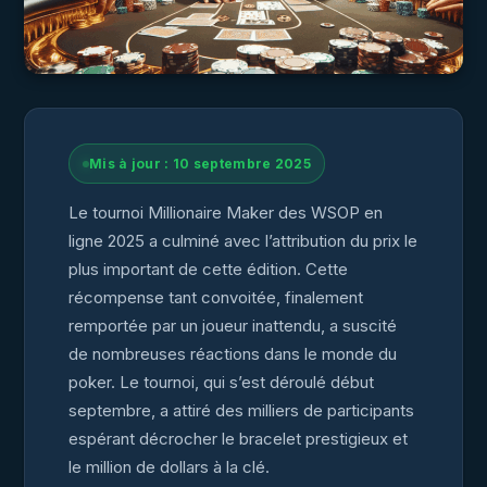
Mis à jour : 10 septembre 2025
Le tournoi Millionaire Maker des WSOP en
ligne 2025 a culminé avec l’attribution du prix le
plus important de cette édition. Cette
récompense tant convoitée, finalement
remportée par un joueur inattendu, a suscité
de nombreuses réactions dans le monde du
poker. Le tournoi, qui s’est déroulé début
septembre, a attiré des milliers de participants
espérant décrocher le bracelet prestigieux et
le million de dollars à la clé.