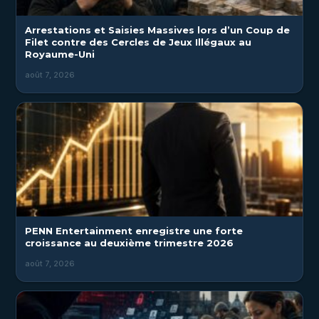
Arrestations et Saisies Massives lors d’un Coup de
Filet contre des Cercles de Jeux Illégaux au
Royaume-Uni
août 7, 2026
PENN Entertainment enregistre une forte
croissance au deuxième trimestre 2026
août 7, 2026