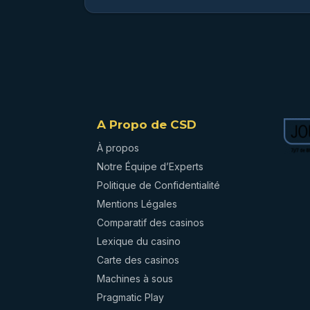
A Propo de CSD
À propos
Notre Équipe d’Experts
Politique de Confidentialité
Mentions Légales
Comparatif des casinos
Lexique du casino
Carte des casinos
Machines à sous
Pragmatic Play