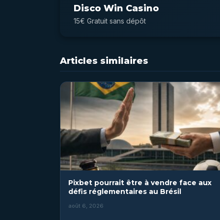
Disco Win Casino
15€ Gratuit sans dépôt
Articles similaires
Pixbet pourrait être à vendre face aux
défis réglementaires au Brésil
août 6, 2026