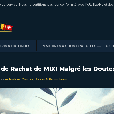
é de service. Nous ne certifions pas leur conformité avec l'ARJEL/ANJ et dé
AVIS & CRITIQUES
MACHINES À SOUS GRATUITES — JEUX 
 de Rachat de MIXI Malgré les Doute
 in
Actualités Casino
,
Bonus & Promotions