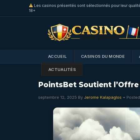
Les casinos présentés sont sélectionnés pour leur qualit
18+
ACCUEIL
CASINOS DU MONDE
ACTUALITÉS
PointsBet Soutient l’Offre
septembre 12, 2025
By
Jerome Kalapaglos
• Posted