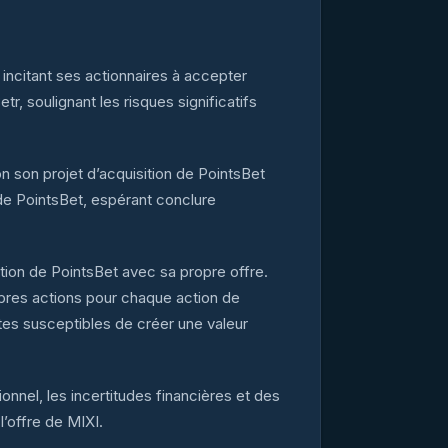
 incitant ses actionnaires à accepter
, soulignant les risques significatifs
n son projet d’acquisition de PointsBet
 de PointsBet, espérant conclure
ction de PointsBet avec sa propre offre.
pres actions pour chaque action de
tes susceptibles de créer une valeur
onnel, les incertitudes financières et des
’offre de MIXI.