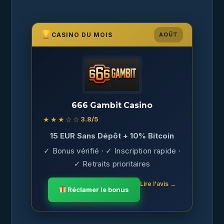
CASINO DU MOIS
AOÛT
666 Gambit Casino
★★★☆☆
3.8
/5
15 EUR Sans Dépôt + 10% Bitcoin
✓ Bonus vérifié · ✓ Inscription rapide ·
✓ Retraits prioritaires
Lire l'avis →
Réclamer le bonus