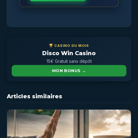
CASINO DU MOIS
Disco Win Casino
15€ Gratuit sans dépôt
MON BONUS →
Articles similaires