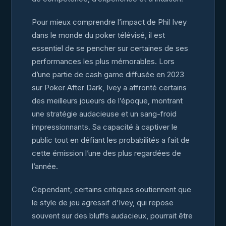
Pour mieux comprendre l’impact de Phil Ivey
dans le monde du poker télévisé, il est
essentiel de se pencher sur certaines de ses
performances les plus mémorables. Lors
d’une partie de cash game diffusée en 2023
sur Poker After Dark, Ivey a affronté certains
des meilleurs joueurs de l’époque, montrant
une stratégie audacieuse et un sang-froid
impressionnants. Sa capacité à captiver le
public tout en défiant les probabilités a fait de
cette émission l’une des plus regardées de
l’année.
Cependant, certains critiques soutiennent que
le style de jeu agressif d’Ivey, qui repose
souvent sur des bluffs audacieux, pourrait être