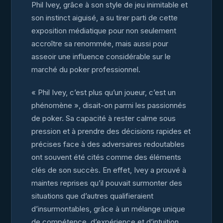
Phil Ivey, grâce à son style de jeu inimitable et
son instinct aiguisé, a su tirer parti de cette
exposition médiatique pour non seulement
accroître sa renommée, mais aussi pour
asseoir une influence considérable sur le
marché du poker professionnel.
« Phil Ivey, c’est plus qu’un joueur, c’est un
phénomène », disait-on parmi les passionnés
de poker. Sa capacité à rester calme sous
pression et à prendre des décisions rapides et
précises face à des adversaires redoutables
ont souvent été cités comme des éléments
clés de son succès. En effet, Ivey a prouvé à
maintes reprises qu’il pouvait surmonter des
situations que d’autres qualifieraient
d’insurmontables, grâce à un mélange unique
de compétence, d’expérience et d’intuition.