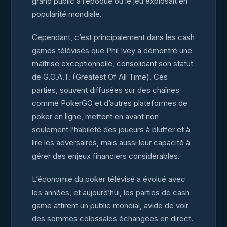
grand public à l’époque où le jeu explosait en
popularité mondiale.
Cependant, c’est principalement dans les cash
games télévisés que Phil Ivey a démontré une
maîtrise exceptionnelle, consolidant son statut
de G.O.A.T. (Greatest Of All Time). Ces
parties, souvent diffusées sur des chaînes
comme PokerGO et d’autres plateformes de
poker en ligne, mettent en avant non
seulement l’habileté des joueurs à bluffer et à
lire les adversaires, mais aussi leur capacité à
gérer des enjeux financiers considérables.
L’économie du poker télévisé a évolué avec
les années, et aujourd’hui, les parties de cash
game attirent un public mondial, avide de voir
des sommes colossales échangées en direct.