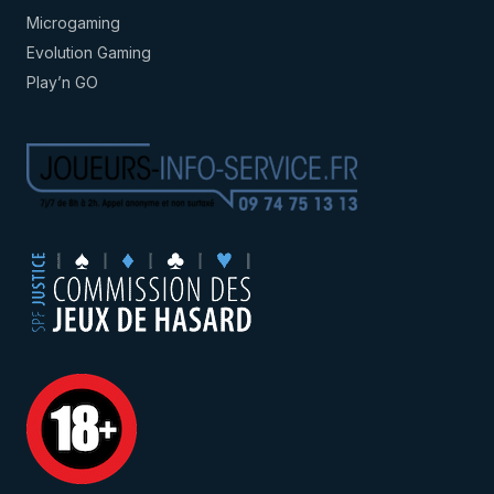
Microgaming
Evolution Gaming
Play’n GO