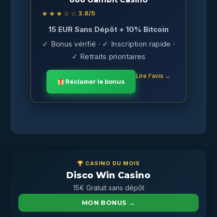
★★★☆☆
3.8
/5
15 EUR Sans Dépôt + 10% Bitcoin
✓ Bonus vérifié · ✓ Inscription rapide ·
✓ Retraits prioritaires
Lire l'avis →
Réclamer le bonus
CASINO DU MOIS
Disco Win Casino
15€ Gratuit sans dépôt
MON BONUS →