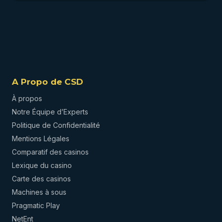
A Propo de CSD
À propos
Notre Équipe d’Experts
Politique de Confidentialité
Mentions Légales
Comparatif des casinos
Lexique du casino
Carte des casinos
Machines à sous
Pragmatic Play
NetEnt