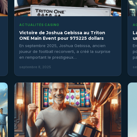
ACTUALITÉS CASINO
A
Victoire de Joshua Gebissa au Triton
L
ONE Main Event pour 975225 dollars
u
En septembre 2025, Joshua Gebissa, ancien
En
joueur de football reconverti, a créé la surprise
po
en remportant le prestigieux…
p
septembre 8, 2025
se