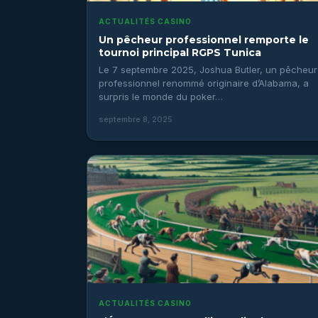
ACTUALITÉS CASINO
Un pêcheur professionnel remporte le
tournoi principal RGPS Tunica
Le 7 septembre 2025, Joshua Butler, un pêcheur
professionnel renommé originaire d’Alabama, a
surpris le monde du poker…
septembre 8, 2025
ACTUALITÉS CASINO