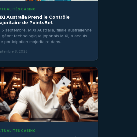
CTUALITÉS CASINO
IXI Australia Prend le Contrôle
ajoritaire de PointsBet
 5 septembre, MIXI Australia, filiale australienne
 géant technologique japonais MIXI, a acquis
e participation majoritaire dans…
ptembre 8, 2025
CTUALITÉS CASINO