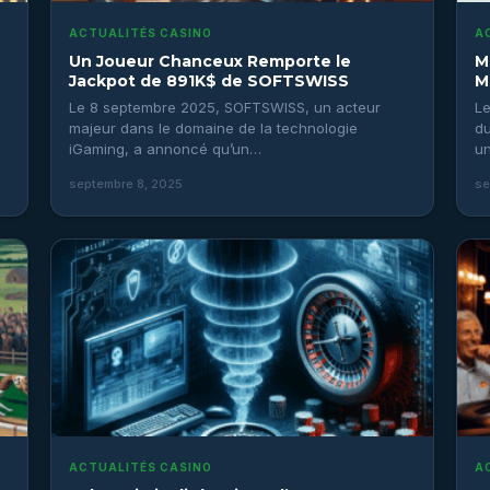
ACTUALITÉS CASINO
A
Un Joueur Chanceux Remporte le
M
Jackpot de 891K$ de SOFTSWISS
M
Le 8 septembre 2025, SOFTSWISS, un acteur
Le
majeur dans le domaine de la technologie
du
iGaming, a annoncé qu’un…
un
septembre 8, 2025
se
ACTUALITÉS CASINO
A