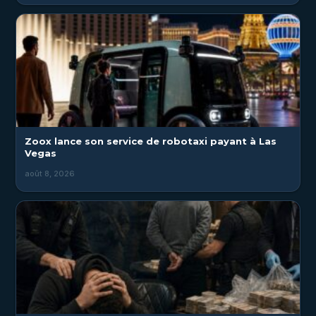
Zoox lance son service de robotaxi payant à Las
Vegas
août 8, 2026