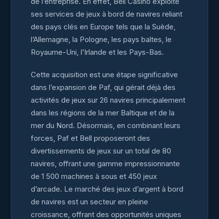
de l’entreprise. En effet, Bell Casino exploite
ses services de jeux à bord de navires reliant
des pays clés en Europe tels que la Suède,
l’Allemagne, la Pologne, les pays baltes, le
Royaume-Uni, l’Irlande et les Pays-Bas.
Cette acquisition est une étape significative
dans l’expansion de Paf, qui gérait déjà des
activités de jeux sur 26 navires principalement
dans les régions de la mer Baltique et de la
mer du Nord. Désormais, en combinant leurs
forces, Paf et Bell proposeront des
divertissements de jeux sur un total de 80
navires, offrant une gamme impressionnante
de 1 500 machines à sous et 450 jeux
d’arcade. Le marché des jeux d’argent à bord
de navires est un secteur en pleine
croissance, offrant des opportunités uniques