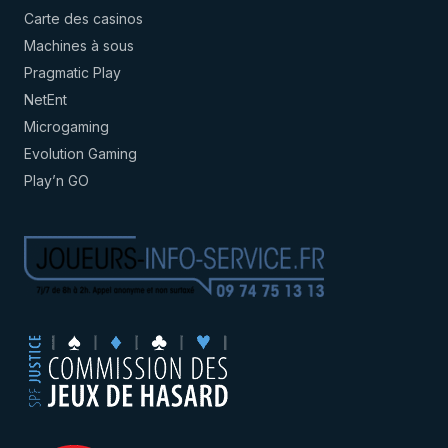
Carte des casinos
Machines à sous
Pragmatic Play
NetEnt
Microgaming
Evolution Gaming
Play’n GO