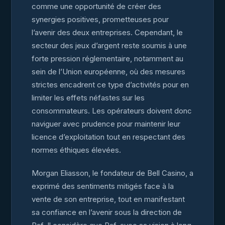
comme une opportunité de créer des
synergies positives, prometteuses pour
l’avenir des deux entreprises. Cependant, le
secteur des jeux d’argent reste soumis à une
forte pression réglementaire, notamment au
sein de l’Union européenne, où des mesures
strictes encadrent ce type d’activités pour en
limiter les effets néfastes sur les
consommateurs. Les opérateurs doivent donc
naviguer avec prudence pour maintenir leur
licence d’exploitation tout en respectant des
normes éthiques élevées.
Morgan Eliasson, le fondateur de Bell Casino, a
exprimé des sentiments mitigés face à la
vente de son entreprise, tout en manifestant
sa confiance en l’avenir sous la direction de