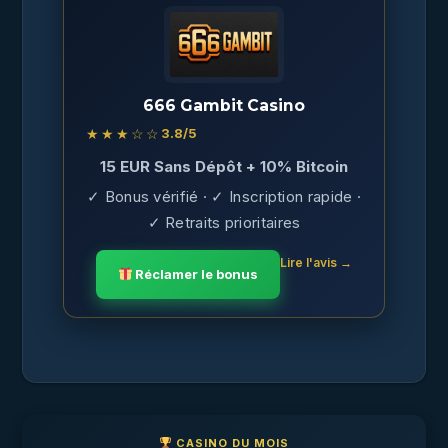
666 Gambit Casino
★★★☆☆
3.8
/5
15 EUR Sans Dépôt + 10% Bitcoin
✓ Bonus vérifié · ✓ Inscription rapide ·
✓ Retraits prioritaires
Lire l'avis →
Réclamer le bonus
CASINO DU MOIS