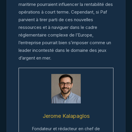
maritime pourraient influencer la rentabilité des
opérations à court terme. Cependant, si Paf
parvient à tirer parti de ces nouvelles
ressources et à naviguer dans le cadre
réglementaire complexe de l’Europe,
l’entreprise pourrait bien s’imposer comme un
leader incontesté dans le domaine des jeux
d’argent en mer.
Jerome Kalapaglos
Fondateur et rédacteur en chef de