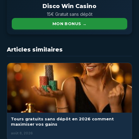
Disco Win Casino
15€ Gratuit sans dépôt
MON BONUS →
Articles similaires
Tours gratuits sans dépôt en 2026 comment
maximiser vos gains
août 8, 2026