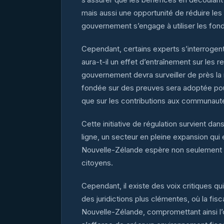
mais aussi une opportunité de réduire les
gouvernement s’engage à utiliser les fon
Cependant, certains experts s’interrogent 
aura-t-il un effet d’entraînement sur les
gouvernement devra surveiller de près la
fondée sur des preuves sera adoptée pour é
que sur les contributions aux communauté
Cette initiative de régulation survient d
ligne, un secteur en pleine expansion qui 
Nouvelle-Zélande espère non seulement a
citoyens.
Cependant, il existe des voix critiques qu
des juridictions plus clémentes, où la fisc
Nouvelle-Zélande, compromettant ainsi l’