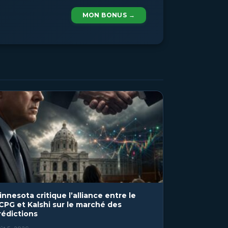
MON BONUS →
innesota critique l’alliance entre le
CPG et Kalshi sur le marché des
rédictions