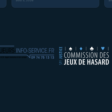
août 5, 2026
ao