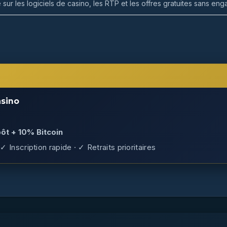
sur les logiciels de casino, les RTP et les offres gratuites sans en
sino
ôt + 10% Bitcoin
✓ Inscription rapide · ✓ Retraits prioritaires