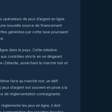
s opérateurs de jeux d’argent en ligne
r une nouvelle source de financement
ttes générées par cette taxe pourraient
se.
gne dans le pays. Cette initiative
aux contrôles stricts en se dirigeant
le-Zélande, asséchant le marché noir et
itive face au marché noir, un défi
jeux d’argent est souvent en proie à la
ce de réglementation contraignante.
églemente les jeux en ligne, il doit
ne augmentation des recettes fiscales,