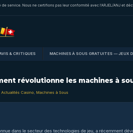
é de service. Nous ne certifions pas leur conformité avec l'ARJEL/ANJ et dé
AVIS & CRITIQUES
MACHINES À SOUS GRATUITES — JEUX 
ent révolutionne les machines à sou
n
Actualités Casino
,
Machines à Sous
nnue dans le secteur des technologies de jeu, a récemment dévoi