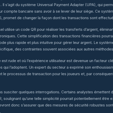
. Il s’agit du système Universal Payment Adapter (UPA), qui perme
r compte bancaire sans avoir à se lever de leur siège. Ce systèm
, promet de changer la façon dont les transactions sont effectuée
 utilise un code QR pour réaliser les transferts d’argent, éliminant
roniques. Cette simplification des transactions financières pourra
e plus rapide et plus intuitive pour gérer leur argent. Le système n
 spécifique, des contraintes souvent associées aux autres méthod
est rude et où l’expérience utilisateur est devenue un facteur clé 
os qui l’adoptent. Un expert du secteur a exprimé son enthousias
ent le processus de transaction pour les joueurs et, par conséque
s susciter quelques interrogations. Certains analystes émettent d
soulignant qu’une telle simplicité pourrait potentiellement être e
devront donc s’assurer que des mesures de sécurité robustes son
.