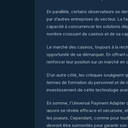
En parallèle, certains observateurs se de
par d’autres entreprises du secteur. La fa
capacité à concurrencer les solutions dé
nombre croissant de casinos et de sa cap
Le marché des casinos, toujours à la reche
opportunité de se démarquer. En offrant u
renforcer leur position sur un marché en 
D’un autre côté, les critiques soulignent
termes de formation du personnel et de m
investissement de cette technologie ava
En somme, l’Universal Payment Adapter d
œuvre se révèle efficace et sécurisée, ell
les joueurs. Cependant, comme pour toute no
devront être surmontés pour garantir son