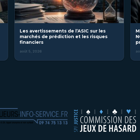
Les avertissements de l’ASIC sur les
M
marchés de prédiction et les risques
N
financiers
p
août 5, 2026
ao