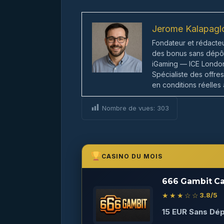
Jerome Kalapagl
Fondateur et rédacte
des bonus sans dépôt 
iGaming — ICE London
Spécialiste des offre
en conditions réelles
Nombre de vues:
303
CASINO DU MOIS
666 Gambit Ca
★★★☆☆
3.8
/5
15 EUR Sans Dép