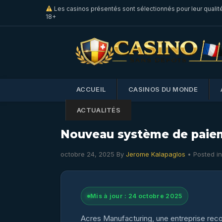
Les casinos présentés sont sélectionnés pour leur qualit
18+
ACCUEIL
CASINOS DU MONDE
ACTUALITÉS
Nouveau système de paiem
octobre 24, 2025
By
Jerome Kalapaglos
• Posted i
Mis à jour : 24 octobre 2025
Acres Manufacturing, une entreprise reco