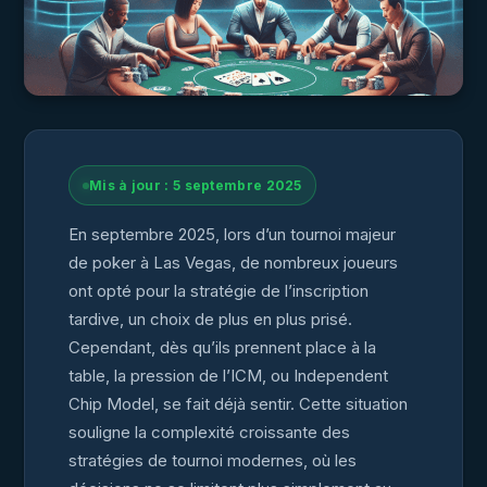
Mis à jour : 5 septembre 2025
En septembre 2025, lors d’un tournoi majeur
de poker à Las Vegas, de nombreux joueurs
ont opté pour la stratégie de l’inscription
tardive, un choix de plus en plus prisé.
Cependant, dès qu’ils prennent place à la
table, la pression de l’ICM, ou Independent
Chip Model, se fait déjà sentir. Cette situation
souligne la complexité croissante des
stratégies de tournoi modernes, où les