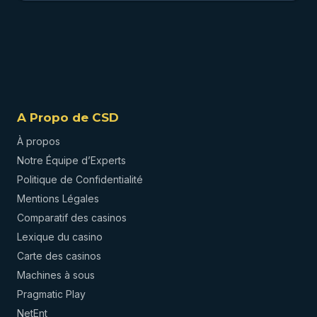
A Propo de CSD
À propos
Notre Équipe d’Experts
Politique de Confidentialité
Mentions Légales
Comparatif des casinos
Lexique du casino
Carte des casinos
Machines à sous
Pragmatic Play
NetEnt