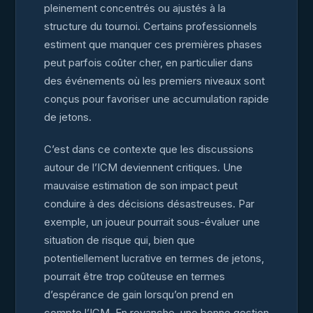
pleinement concentrés ou ajustés à la
structure du tournoi. Certains professionnels
estiment que manquer ces premières phases
peut parfois coûter cher, en particulier dans
des événements où les premiers niveaux sont
conçus pour favoriser une accumulation rapide
de jetons.
C’est dans ce contexte que les discussions
autour de l’ICM deviennent critiques. Une
mauvaise estimation de son impact peut
conduire à des décisions désastreuses. Par
exemple, un joueur pourrait sous-évaluer une
situation de risque qui, bien que
potentiellement lucrative en termes de jetons,
pourrait être trop coûteuse en termes
d’espérance de gain lorsqu’on prend en
compte l’ICM. En revanche, une bonne gestion