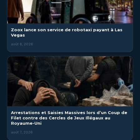
Zoox lance son service de robotaxi payant à Las
Vegas
août 8, 2026
Arrestations et Saisies Massives lors d’un Coup de
Filet contre des Cercles de Jeux Illégaux au
Royaume-Uni
août 7, 2026