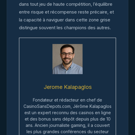
dans tout jeu de haute compétition, l’équilibre
entre risque et récompense reste précaire, et
la capacité à naviguer dans cette zone grise
distingue souvent les champions des autres.
Jerome Kalapaglos
Fondateur et rédacteur en chef de
CasinoSansDepots.com, Jérôme Kalapaglos
est un expert reconnu des casinos en ligne
et des bonus sans dépôt depuis plus de 10
ans. Ancien journaliste gaming, il a couvert
les plus grandes conférences du secteur