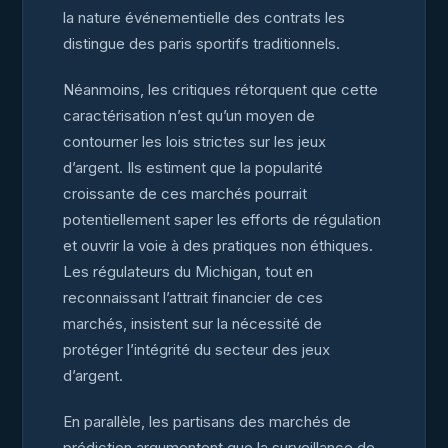
la nature événementielle des contrats les
distingue des paris sportifs traditionnels.
Néanmoins, les critiques rétorquent que cette
caractérisation n’est qu’un moyen de
contourner les lois strictes sur les jeux
d’argent. Ils estiment que la popularité
croissante de ces marchés pourrait
potentiellement saper les efforts de régulation
et ouvrir la voie à des pratiques non éthiques.
Les régulateurs du Michigan, tout en
reconnaissant l’attrait financier de ces
marchés, insistent sur la nécessité de
protéger l’intégrité du secteur des jeux
d’argent.
En parallèle, les partisans des marchés de
prédiction argumentent que la surveillance de