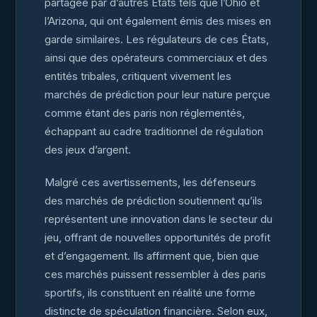
partagée par d’autres États tels que l’Ohio et
l’Arizona, qui ont également émis des mises en
garde similaires. Les régulateurs de ces États,
ainsi que des opérateurs commerciaux et des
entités tribales, critiquent vivement les
marchés de prédiction pour leur nature perçue
comme étant des paris non réglementés,
échappant au cadre traditionnel de régulation
des jeux d’argent.
Malgré ces avertissements, les défenseurs
des marchés de prédiction soutiennent qu’ils
représentent une innovation dans le secteur du
jeu, offrant de nouvelles opportunités de profit
et d’engagement. Ils affirment que, bien que
ces marchés puissent ressembler à des paris
sportifs, ils constituent en réalité une forme
distincte de spéculation financière. Selon eux,