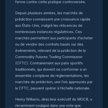
ferme contre cette pratique controversée.
Depuis plusieurs années, les marchés de
prédiction connaissent une croissance rapide
aux États-Unis, malgré les réticences de
nombreuses instances régulatrices. Ces
marchés permettent aux participants d’acheter
ou de vendre des contrats basés sur des
événements, relevant de la juridiction de la
Commodity Futures Trading Commission
(CFTC). Contrairement aux paris sportifs
traditionnels, qui doivent se conformer à un
ensemble complexe de réglementations, les
marchés de prédiction, une fois approuvés par
la CFTC, peuvent opérer à l’échelle nationale.
Henry Williams, directeur exécutif du MGCB, a
récemment souligné dans une note que