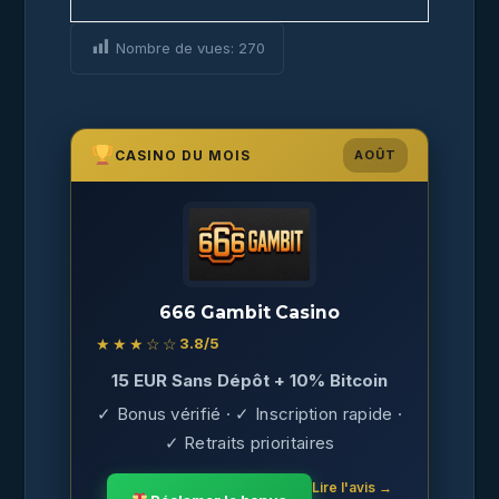
Nombre de vues:
270
CASINO DU MOIS
AOÛT
666 Gambit Casino
★★★☆☆
3.8
/5
15 EUR Sans Dépôt + 10% Bitcoin
✓ Bonus vérifié · ✓ Inscription rapide ·
✓ Retraits prioritaires
Lire l'avis →