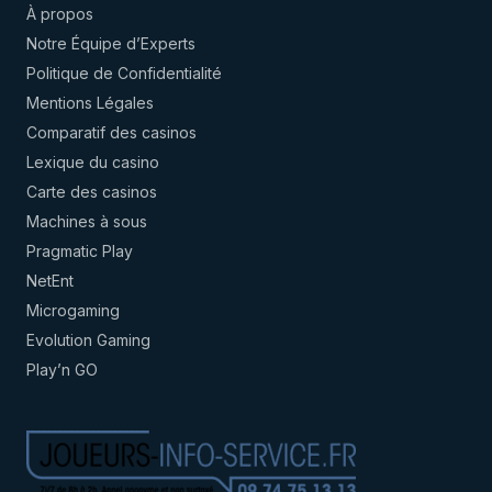
À propos
Notre Équipe d’Experts
Politique de Confidentialité
Mentions Légales
Comparatif des casinos
Lexique du casino
Carte des casinos
Machines à sous
Pragmatic Play
NetEnt
Microgaming
Evolution Gaming
Play’n GO