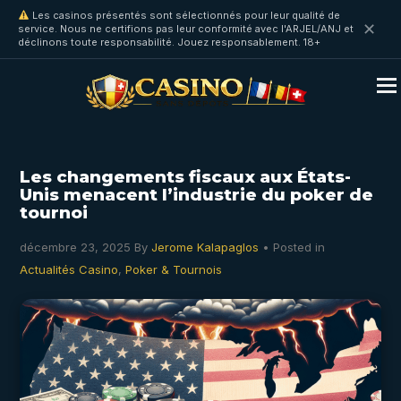
Les casinos présentés sont sélectionnés pour leur qualité de
✕
service. Nous ne certifions pas leur conformité avec l'ARJEL/ANJ et
déclinons toute responsabilité. Jouez responsablement. 18+
Les changements fiscaux aux États-
Unis menacent l’industrie du poker de
tournoi
décembre 23, 2025
By
Jerome Kalapaglos
• Posted in
Actualités Casino
,
Poker & Tournois