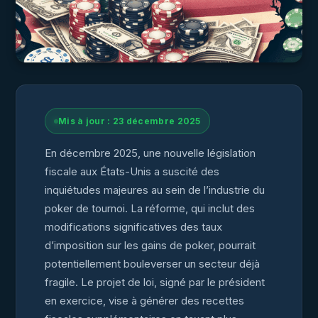
Mis à jour : 23 décembre 2025
En décembre 2025, une nouvelle législation
fiscale aux États-Unis a suscité des
inquiétudes majeures au sein de l’industrie du
poker de tournoi. La réforme, qui inclut des
modifications significatives des taux
d’imposition sur les gains de poker, pourrait
potentiellement bouleverser un secteur déjà
fragile. Le projet de loi, signé par le président
en exercice, vise à générer des recettes