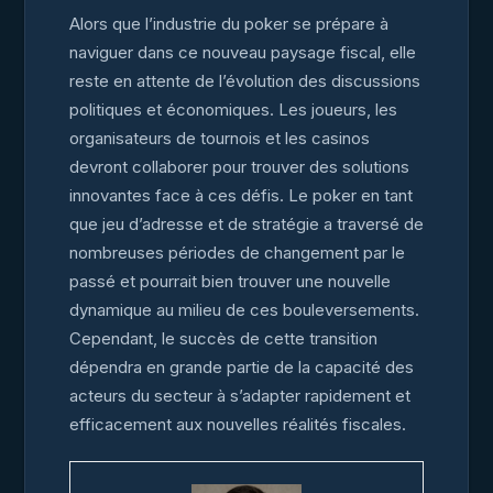
Alors que l’industrie du poker se prépare à
naviguer dans ce nouveau paysage fiscal, elle
reste en attente de l’évolution des discussions
politiques et économiques. Les joueurs, les
organisateurs de tournois et les casinos
devront collaborer pour trouver des solutions
innovantes face à ces défis. Le poker en tant
que jeu d’adresse et de stratégie a traversé de
nombreuses périodes de changement par le
passé et pourrait bien trouver une nouvelle
dynamique au milieu de ces bouleversements.
Cependant, le succès de cette transition
dépendra en grande partie de la capacité des
acteurs du secteur à s’adapter rapidement et
efficacement aux nouvelles réalités fiscales.