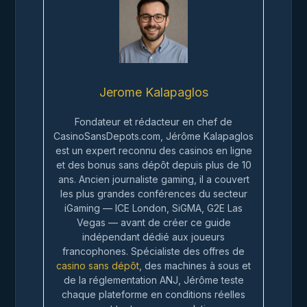
Jerome Kalapaglos
Fondateur et rédacteur en chef de
CasinoSansDepots.com, Jérôme Kalapaglos
est un expert reconnu des casinos en ligne
et des bonus sans dépôt depuis plus de 10
ans. Ancien journaliste gaming, il a couvert
les plus grandes conférences du secteur
iGaming — ICE London, SiGMA, G2E Las
Vegas — avant de créer ce guide
indépendant dédié aux joueurs
francophones. Spécialiste des offres de
casino sans dépôt
, des machines à sous et
de la réglementation ANJ, Jérôme teste
chaque plateforme en conditions réelles