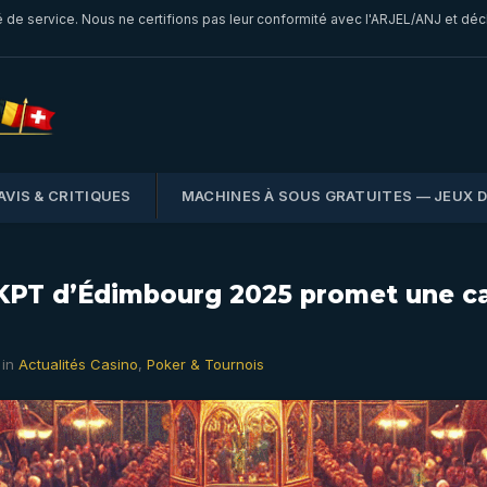
é de service. Nous ne certifions pas leur conformité avec l'ARJEL/ANJ et dé
AVIS & CRITIQUES
MACHINES À SOUS GRATUITES — JEUX 
UKPT d’Édimbourg 2025 promet une c
 in
Actualités Casino
,
Poker & Tournois