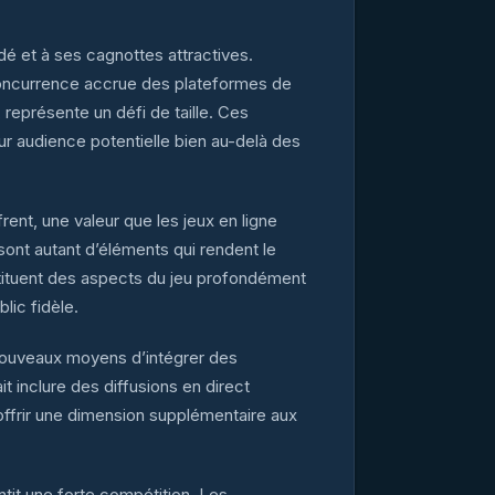
 et à ses cagnottes attractives.
 concurrence accrue des plateformes de
 représente un défi de taille. Ces
ur audience potentielle bien au-delà des
rent, une valeur que les jeux en ligne
 sont autant d’éléments qui rendent le
tituent des aspects du jeu profondément
lic fidèle.
 nouveaux moyens d’intégrer des
t inclure des diffusions en direct
offrir une dimension supplémentaire aux
tit une forte compétition. Les