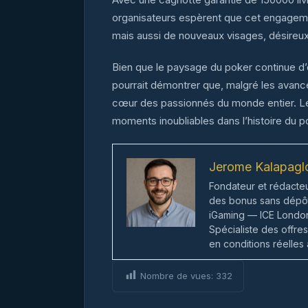
organisateurs espèrent que cet engagement
mais aussi de nouveaux visages, désireu
Bien que le paysage du poker continue d’é
pourrait démontrer que, malgré les avanc
cœur des passionnés du monde entier. Les 
moments inoubliables dans l’histoire du 
Jerome Kalapagl
Fondateur et rédacte
des bonus sans dépôt 
iGaming — ICE London
Spécialiste des offre
en conditions réelles
Nombre de vues:
332