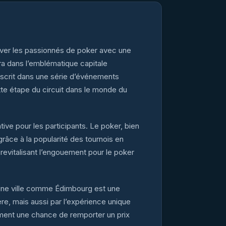
ver les passionnés de poker avec une
ra dans l’emblématique capitale
inscrit dans une série d’événements
tte étape du circuit dans le monde du
ve pour les participants. Le poker, bien
râce à la popularité des tournois en
revitalisant l’engouement pour le poker
s une ville comme Édimbourg est une
re, mais aussi par l’expérience unique
ment une chance de remporter un prix