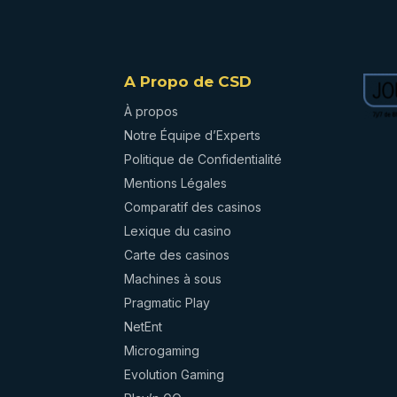
A Propo de CSD
À propos
Notre Équipe d’Experts
Politique de Confidentialité
Mentions Légales
Comparatif des casinos
Lexique du casino
Carte des casinos
Machines à sous
Pragmatic Play
NetEnt
Microgaming
Evolution Gaming