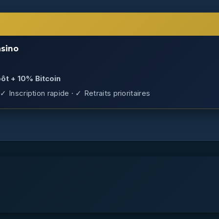
sino
ôt + 10% Bitcoin
✓ Inscription rapide · ✓ Retraits prioritaires