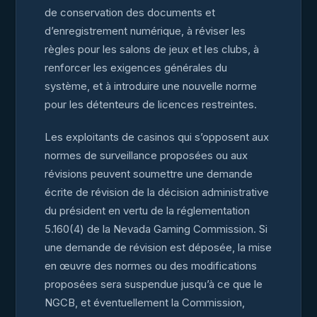
de conservation des documents et
d’enregistrement numérique, à réviser les
règles pour les salons de jeux et les clubs, à
renforcer les exigences générales du
système, et à introduire une nouvelle norme
pour les détenteurs de licences restreintes.
Les exploitants de casinos qui s’opposent aux
normes de surveillance proposées ou aux
révisions peuvent soumettre une demande
écrite de révision de la décision administrative
du président en vertu de la réglementation
5.160(4) de la Nevada Gaming Commission. Si
une demande de révision est déposée, la mise
en œuvre des normes ou des modifications
proposées sera suspendue jusqu’à ce que le
NGCB, et éventuellement la Commission,