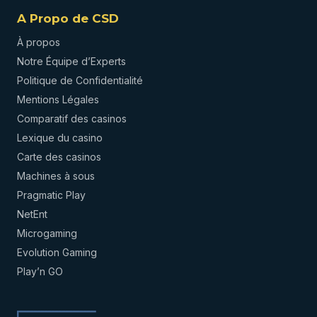
A Propo de CSD
À propos
Notre Équipe d’Experts
Politique de Confidentialité
Mentions Légales
Comparatif des casinos
Lexique du casino
Carte des casinos
Machines à sous
Pragmatic Play
NetEnt
Microgaming
Evolution Gaming
Play’n GO