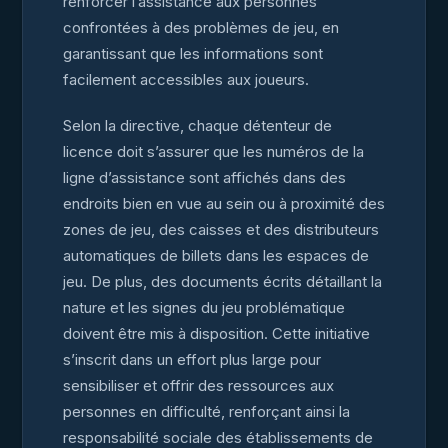
renforcer l’assistance aux personnes
confrontées à des problèmes de jeu, en
garantissant que les informations sont
facilement accessibles aux joueurs.
Selon la directive, chaque détenteur de
licence doit s’assurer que les numéros de la
ligne d’assistance sont affichés dans des
endroits bien en vue au sein ou à proximité des
zones de jeu, des caisses et des distributeurs
automatiques de billets dans les espaces de
jeu. De plus, des documents écrits détaillant la
nature et les signes du jeu problématique
doivent être mis à disposition. Cette initiative
s’inscrit dans un effort plus large pour
sensibiliser et offrir des ressources aux
personnes en difficulté, renforçant ainsi la
responsabilité sociale des établissements de