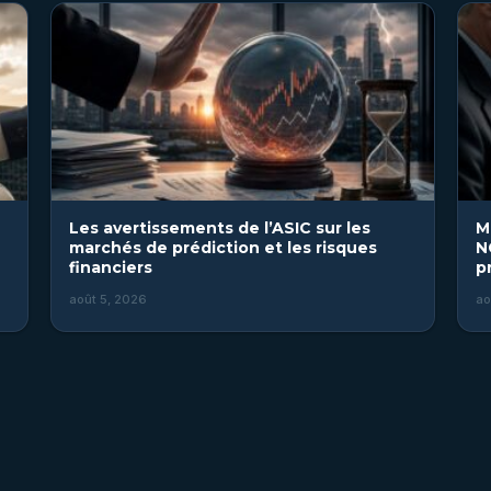
Les avertissements de l’ASIC sur les
M
marchés de prédiction et les risques
N
financiers
p
août 5, 2026
ao