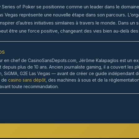
rity Series of Poker se positionne comme un leader dans le domaine
as Vegas représente une nouvelle étape dans son parcours. L’org
spirer d’autres initiatives similaires à travers le monde. Dans un s
peut être une force positive, changeant des vies bien au-delà des
os
ur en chef de CasinoSansDepots.com, Jérôme Kalapaglos est un exp
depuis plus de 10 ans. Ancien journaliste gaming, il a couvert les
, SiGMA, G2E Las Vegas — avant de créer ce guide indépendant d
s de
casino sans dépôt
, des machines à sous et de la réglementati
 avant toute recommandation.