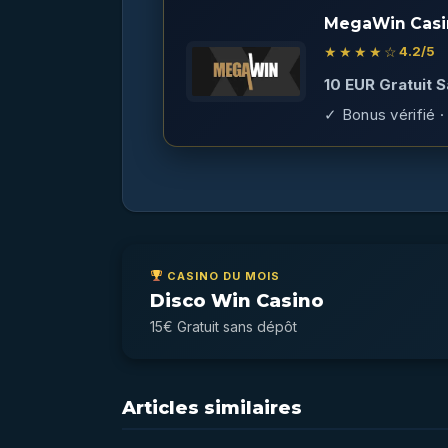
MegaWin Casi
★★★★☆
4.2
/5
10 EUR Gratuit 
✓ Bonus vérifié · 
CASINO DU MOIS
Disco Win Casino
15€ Gratuit sans dépôt
Articles similaires