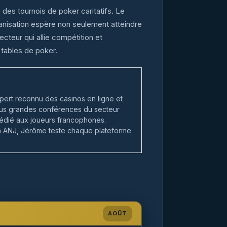
 des tournois de poker caritatifs. Le
anisation espère non seulement atteindre
ecteur qui allie compétition et
 tables de poker.
ert reconnu des casinos en ligne et
 plus grandes conférences du secteur
édié aux joueurs francophones.
on ANJ, Jérôme teste chaque plateforme
AOÛT