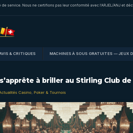
é de service. Nous ne certifions pas leur conformité avec l'ARJEL/ANJ et dé
AVIS & CRITIQUES
MACHINES À SOUS GRATUITES — JEUX 
s’apprête à briller au Stirling Club d
Actualités Casino
,
Poker & Tournois