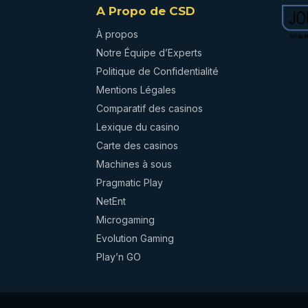
A Propo de CSD
À propos
Notre Équipe d’Experts
Politique de Confidentialité
Mentions Légales
Comparatif des casinos
Lexique du casino
Carte des casinos
Machines à sous
Pragmatic Play
NetEnt
Microgaming
Evolution Gaming
Play’n GO