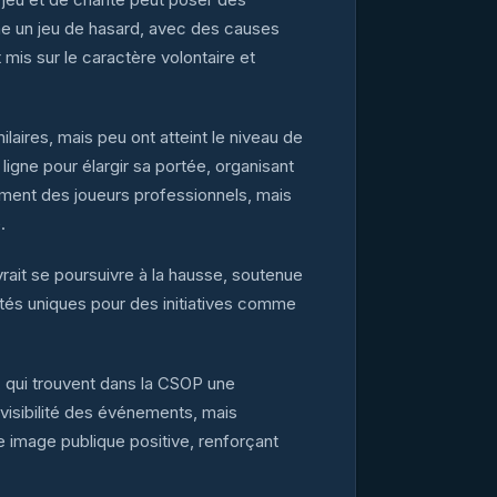
e un jeu de hasard, avec des causes
 mis sur le caractère volontaire et
aires, mais peu ont atteint le niveau de
ligne pour élargir sa portée, organisant
lement des joueurs professionnels, mais
.
vrait se poursuivre à la hausse, soutenue
ités uniques pour des initiatives comme
, qui trouvent dans la CSOP une
visibilité des événements, mais
 image publique positive, renforçant