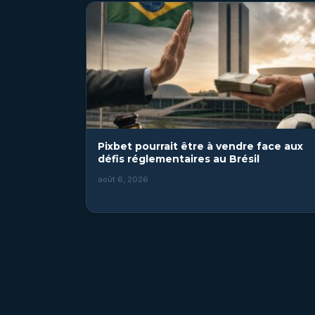
Pixbet pourrait être à vendre face aux
défis réglementaires au Brésil
août 6, 2026