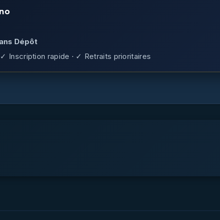
no
Sans Dépôt
✓ Inscription rapide · ✓ Retraits prioritaires