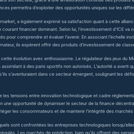
es permettra d’exploiter des opportunités uniques sur les diffé
rket, a également exprimé sa satisfaction quant à cette alliance, 
e courant financier dominant. Selon lui, l’investissement d’ICE va
tés pour comprendre et évaluer l’avenir. En associant l’échelle instit
mateur, ils espèrent offrir des produits d’investissement de clas
s cette évolution avec enthousiasme. Le régulateur des jeux du 
assimilant à des paris sportifs non autorisés. L’autorité a averti 
s s’ils s’aventuraient dans ce secteur émergent, soulignant les dé
 les tensions entre innovation technologique et cadre réglementair
n une opportunité de dynamiser le secteur de la finance décentral
rotéger les consommateurs et de maintenir l’intégrité des marchés 
quels sont confrontées les entreprises technologiques lorsqu’elle
égulés. Les marchés de prédiction, bien qu’ils offrent des persp