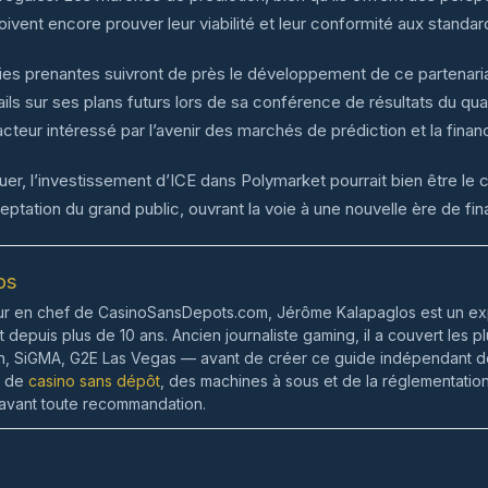
ivent encore prouver leur viabilité et leur conformité aux standar
ties prenantes suivront de près le développement de ce partenari
ils sur ses plans futurs lors de sa conférence de résultats du qu
cteur intéressé par l’avenir des marchés de prédiction et la finan
luer, l’investissement d’ICE dans Polymarket pourrait bien être le
ceptation du grand public, ouvrant la voie à une nouvelle ère de f
os
ur en chef de CasinoSansDepots.com, Jérôme Kalapaglos est un exp
depuis plus de 10 ans. Ancien journaliste gaming, il a couvert les
, SiGMA, G2E Las Vegas — avant de créer ce guide indépendant d
s de
casino sans dépôt
, des machines à sous et de la réglementati
 avant toute recommandation.