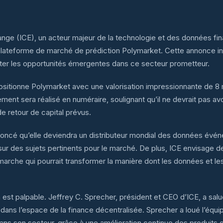
ange (ICE), un acteur majeur de la technologie et des données fi
a plateforme de marché de prédiction Polymarket. Cette annonce in
oiter les opportunités émergentes dans ce secteur prometteur.
positionne Polymarket avec une valorisation impressionnante de 8 mi
ent sera réalisé en numéraire, soulignant qu’il ne devrait pas avoir
de retour de capital prévus.
noncé qu’elle deviendra un distributeur mondial des données événe
sur des sujets pertinents pour le marché. De plus, ICE envisage 
démarche qui pourrait transformer la manière dont les données et l
 est palpable. Jeffrey C. Sprecher, président et CEO d’ICE, a s
dans l’espace de la finance décentralisée. Sprecher a loué l’équi
 son secteur, grâce à une amélioration continue des produits et à