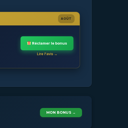
AOÛT
Réclamer le bonus
Lire l'avis →
MON BONUS →