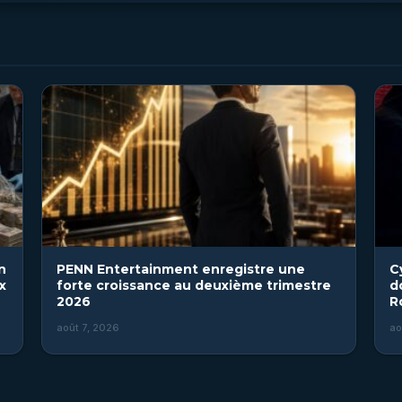
n
PENN Entertainment enregistre une
C
x
forte croissance au deuxième trimestre
d
2026
R
août 7, 2026
ao