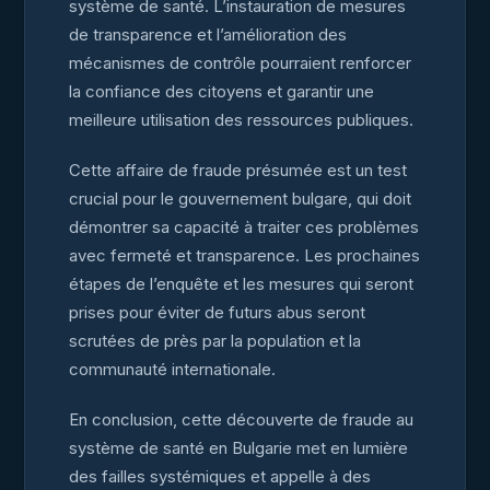
système de santé. L’instauration de mesures
de transparence et l’amélioration des
mécanismes de contrôle pourraient renforcer
la confiance des citoyens et garantir une
meilleure utilisation des ressources publiques.
Cette affaire de fraude présumée est un test
crucial pour le gouvernement bulgare, qui doit
démontrer sa capacité à traiter ces problèmes
avec fermeté et transparence. Les prochaines
étapes de l’enquête et les mesures qui seront
prises pour éviter de futurs abus seront
scrutées de près par la population et la
communauté internationale.
En conclusion, cette découverte de fraude au
système de santé en Bulgarie met en lumière
des failles systémiques et appelle à des