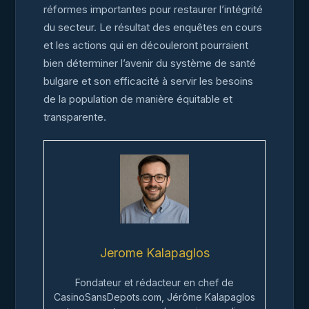
réformes importantes pour restaurer l’intégrité
du secteur. Le résultat des enquêtes en cours
et les actions qui en découleront pourraient
bien déterminer l’avenir du système de santé
bulgare et son efficacité à servir les besoins
de la population de manière équitable et
transparente.
Jerome Kalapaglos
Fondateur et rédacteur en chef de
CasinoSansDepots.com, Jérôme Kalapaglos