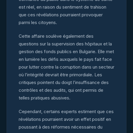
est réel, en raison du sentiment de trahison
que ces révélations pourraient provoquer
parmi les citoyens.
Cette affaire soulève également des
questions sur la supervision des hôpitaux et la
gestion des fonds publics en Bulgarie. Elle met
en lumière les défis auxquels le pays fait face
pour lutter contre la corruption dans un secteur
où l’intégrité devrait être primordiale. Les
critiques pointent du doigt l’insuffisance des
contrôles et des audits, qui ont permis de
telles pratiques abusives.
Cependant, certains experts estiment que ces
révélations pourraient avoir un effet positif en
poussant à des réformes nécessaires du