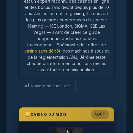
est un expert reconnu des casinos en ligne
et des bonus sans dépôt depuis plus de 10
ans. Ancien journaliste gaming, il a couvert
les plus grandes conférences du secteur
iGaming — ICE London, SiGMA, G2E Las
Vegas — avant de créer ce guide
indépendant dédié aux joueurs
francophones. Spécialiste des offres de
casino sans dépôt
, des machines à sous et
de la réglementation ANJ, Jérôme teste
chaque plateforme en conditions réelles
avant toute recommandation.
Nombre de vues:
225
CASINO DU MOIS
AOÛT