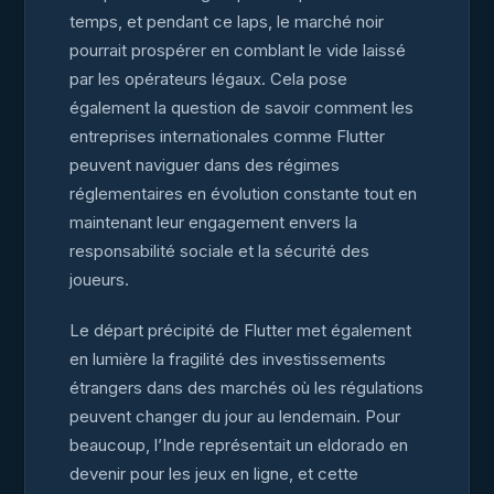
temps, et pendant ce laps, le marché noir
pourrait prospérer en comblant le vide laissé
par les opérateurs légaux. Cela pose
également la question de savoir comment les
entreprises internationales comme Flutter
peuvent naviguer dans des régimes
réglementaires en évolution constante tout en
maintenant leur engagement envers la
responsabilité sociale et la sécurité des
joueurs.
Le départ précipité de Flutter met également
en lumière la fragilité des investissements
étrangers dans des marchés où les régulations
peuvent changer du jour au lendemain. Pour
beaucoup, l’Inde représentait un eldorado en
devenir pour les jeux en ligne, et cette