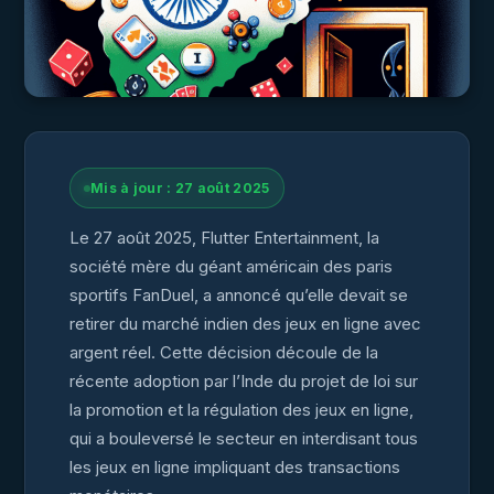
Mis à jour : 27 août 2025
Le 27 août 2025, Flutter Entertainment, la
société mère du géant américain des paris
sportifs FanDuel, a annoncé qu’elle devait se
retirer du marché indien des jeux en ligne avec
argent réel. Cette décision découle de la
récente adoption par l’Inde du projet de loi sur
la promotion et la régulation des jeux en ligne,
qui a bouleversé le secteur en interdisant tous
les jeux en ligne impliquant des transactions