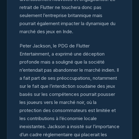
retrait de Flutter ne touchera donc pas
seulement l’entreprise britannique mais
pourrait également impacter la dynamique du
marché des jeux en Inde.
Peter Jackson, le PDG de Flutter
Entertainment, a exprimé une déception
profonde mais a souligné que la société
n’entendait pas abandonner le marché indien. Il
a fait part de ses préoccupations, notamment
sur le fait que l’interdiction soudaine des jeux
basés sur les compétences pourrait pousser
les joueurs vers le marché noir, où la
protection des consommateurs est limitée et
les contributions à l’économie locale
inexistantes. Jackson a insisté sur l’importance
d’un cadre réglementaire qui placerait les