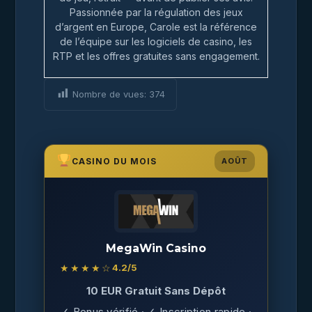
Passionnée par la régulation des jeux
d’argent en Europe, Carole est la référence
de l’équipe sur les logiciels de casino, les
RTP et les offres gratuites sans engagement.
Nombre de vues:
374
CASINO DU MOIS
AOÛT
MegaWin Casino
★★★★☆
4.2
/5
10 EUR Gratuit Sans Dépôt
✓ Bonus vérifié · ✓ Inscription rapide ·