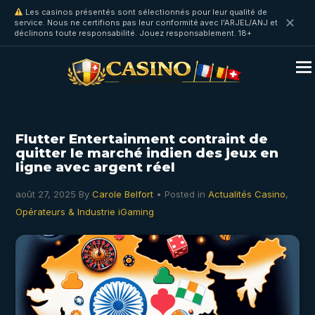
Les casinos présentés sont sélectionnés pour leur qualité de
✕
service. Nous ne certifions pas leur conformité avec l'ARJEL/ANJ et
déclinons toute responsabilité. Jouez responsablement. 18+
Flutter Entertainment contraint de
quitter le marché indien des jeux en
ligne avec argent réel
août 27, 2025
By
Carole Belfort
• Posted in
Actualités Casino
,
Opérateurs & Industrie iGaming