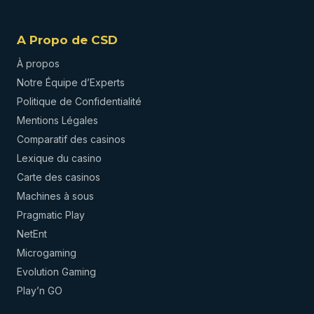
A Propo de CSD
À propos
Notre Équipe d’Experts
Politique de Confidentialité
Mentions Légales
Comparatif des casinos
Lexique du casino
Carte des casinos
Machines à sous
Pragmatic Play
NetEnt
Microgaming
Evolution Gaming
Play’n GO