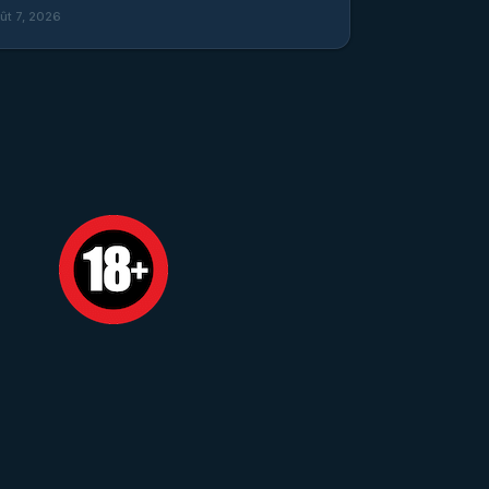
ût 7, 2026