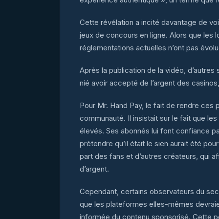
Cette révélation a incité davantage de vo
jeux de concours en ligne. Alors que les l
réglementations actuelles n’ont pas évolu
Après la publication de la vidéo, d’autre
nié avoir accepté de l’argent des casinos
Pour Mr. Hand Pay, le fait de rendre ces
communauté. Il insistait sur le fait que l
élevés. Ses abonnés lui font confiance par
prétendre qu’il était le sien aurait été p
part des fans et d’autres créateurs, qui a
d’argent.
Cependant, certains observateurs du secte
que les plateformes elles-mêmes devraient
informée du contenu sponsorisé. Cette per