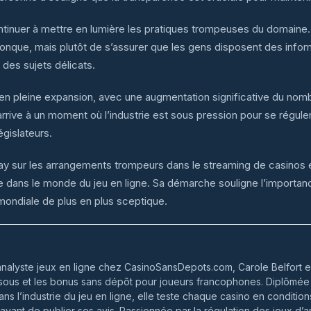
inuer à mettre en lumière les pratiques trompeuses du domaine. Il a
conque, mais plutôt de s’assurer que les gens disposent des info
 des sujets délicats.
 en pleine expansion, avec une augmentation significative du nom
arrive à un moment où l’industrie est sous pression pour se régul
gislateurs.
Pay sur les arrangements trompeurs dans le streaming de casinos 
e dans le monde du jeu en ligne. Sa démarche souligne l’importance
ondiale de plus en plus sceptique.
analyste jeux en ligne chez CasinoSansDepots.com, Carole Belfort e
 sous et les bonus sans dépôt pour joueurs francophones. Diplômée 
ns l’industrie du jeu en ligne, elle teste chaque casino en conditio
 avant de publier ses avis. Passionnée par la régulation des jeux d’