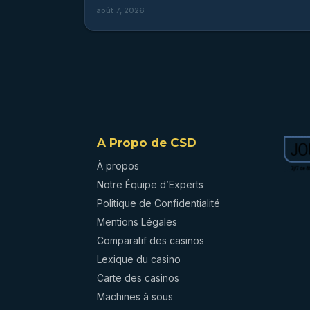
août 7, 2026
A Propo de CSD
À propos
Notre Équipe d’Experts
Politique de Confidentialité
Mentions Légales
Comparatif des casinos
Lexique du casino
Carte des casinos
Machines à sous