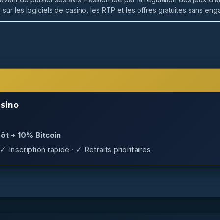
sur les logiciels de casino, les RTP et les offres gratuites sans en
sino
ôt + 10% Bitcoin
✓ Inscription rapide · ✓ Retraits prioritaires