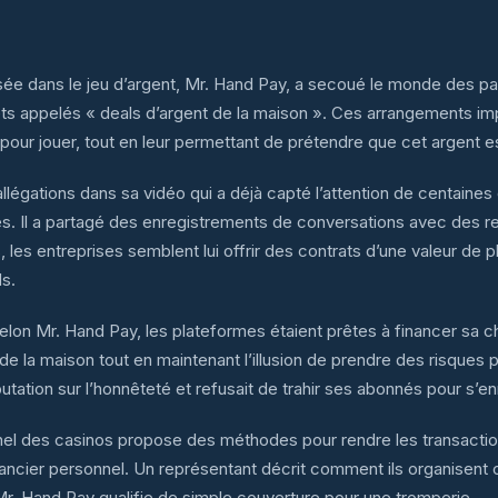
sée dans le jeu d’argent, Mr. Hand Pay, a secoué le monde des par
s appelés « deals d’argent de la maison ». Ces arrangements impl
our jouer, tout en leur permettant de prétendre que cet argent est
légations dans sa vidéo qui a déjà capté l’attention de centaines d
s. Il a partagé des enregistrements de conversations avec des 
es entreprises semblent lui offrir des contrats d’une valeur de plu
ds.
elon Mr. Hand Pay, les plateformes étaient prêtes à financer sa ch
de la maison tout en maintenant l’illusion de prendre des risques p
putation sur l’honnêteté et refusait de trahir ses abonnés pour s’en
l des casinos propose des méthodes pour rendre les transactio
inancier personnel. Un représentant décrit comment ils organisent
r. Hand Pay qualifie de simple couverture pour une tromperie.