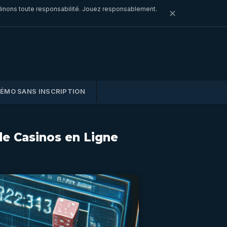
clinons toute responsabilité. Jouez responsablement.
✕
DÉMO SANS INSCRIPTION
e Casinos en Ligne