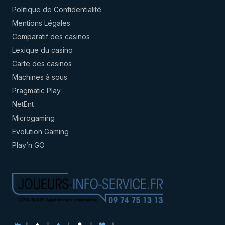
Politique de Confidentialité
Mentions Légales
Comparatif des casinos
Lexique du casino
Carte des casinos
Machines à sous
Pragmatic Play
NetEnt
Microgaming
Evolution Gaming
Play’n GO