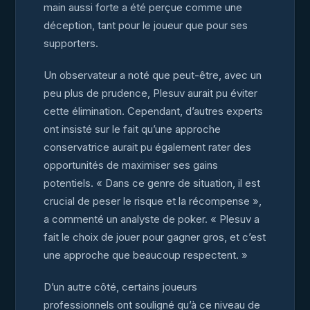
main aussi forte a été perçue comme une
déception, tant pour le joueur que pour ses
supporters.
Un observateur a noté que peut-être, avec un
peu plus de prudence, Plesuv aurait pu éviter
cette élimination. Cependant, d’autres experts
ont insisté sur le fait qu’une approche
conservatrice aurait pu également rater des
opportunités de maximiser ses gains
potentiels. « Dans ce genre de situation, il est
crucial de peser le risque et la récompense »,
a commenté un analyste de poker. « Plesuv a
fait le choix de jouer pour gagner gros, et c’est
une approche que beaucoup respectent. »
D’un autre côté, certains joueurs
professionnels ont souligné qu’à ce niveau de