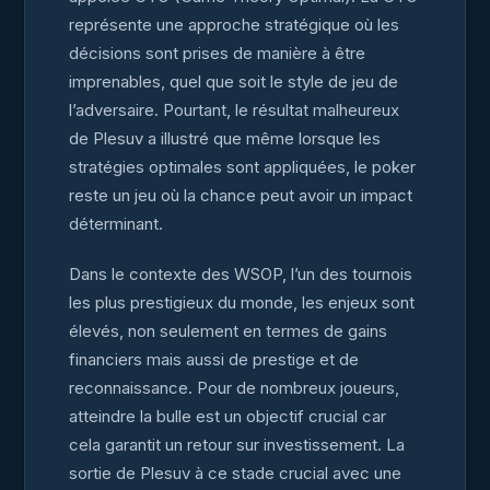
représente une approche stratégique où les
décisions sont prises de manière à être
imprenables, quel que soit le style de jeu de
l’adversaire. Pourtant, le résultat malheureux
de Plesuv a illustré que même lorsque les
stratégies optimales sont appliquées, le poker
reste un jeu où la chance peut avoir un impact
déterminant.
Dans le contexte des WSOP, l’un des tournois
les plus prestigieux du monde, les enjeux sont
élevés, non seulement en termes de gains
financiers mais aussi de prestige et de
reconnaissance. Pour de nombreux joueurs,
atteindre la bulle est un objectif crucial car
cela garantit un retour sur investissement. La
sortie de Plesuv à ce stade crucial avec une