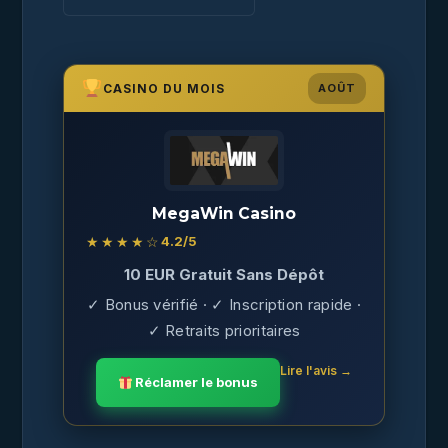
CASINO DU MOIS
AOÛT
MegaWin Casino
★★★★☆
4.2
/5
10 EUR Gratuit Sans Dépôt
✓ Bonus vérifié · ✓ Inscription rapide ·
✓ Retraits prioritaires
Lire l'avis →
Réclamer le bonus