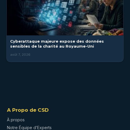
Cyberattaque majeure expose des données
sensibles de la charité au Royaume-Uni
août 7, 2026
A Propo de CSD
À propos
Notre Équipe d’Experts