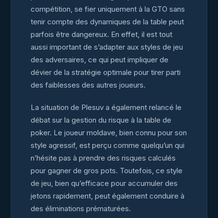
compétition, se fier uniquement à la GTO sans
tenir compte des dynamiques de la table peut
parfois être dangereux. En effet, il est tout
aussi important de s’adapter aux styles de jeu
des adversaires, ce qui peut impliquer de
dévier de la stratégie optimale pour tirer parti
des faiblesses des autres joueurs.
La situation de Plesuv a également relancé le
débat sur la gestion du risque à la table de
poker. Le joueur moldave, bien connu pour son
style agressif, est perçu comme quelqu’un qui
n’hésite pas à prendre des risques calculés
pour gagner de gros pots. Toutefois, ce style
de jeu, bien qu’efficace pour accumuler des
jetons rapidement, peut également conduire à
des éliminations prématurées.