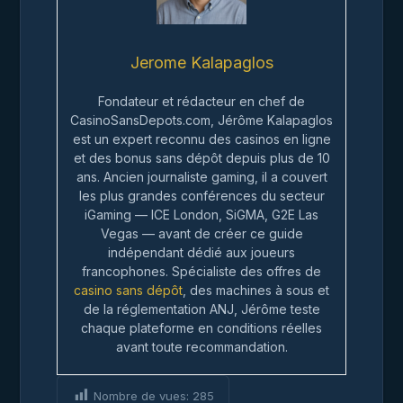
Jerome Kalapaglos
Fondateur et rédacteur en chef de
CasinoSansDepots.com, Jérôme Kalapaglos
est un expert reconnu des casinos en ligne
et des bonus sans dépôt depuis plus de 10
ans. Ancien journaliste gaming, il a couvert
les plus grandes conférences du secteur
iGaming — ICE London, SiGMA, G2E Las
Vegas — avant de créer ce guide
indépendant dédié aux joueurs
francophones. Spécialiste des offres de
casino sans dépôt
, des machines à sous et
de la réglementation ANJ, Jérôme teste
chaque plateforme en conditions réelles
avant toute recommandation.
Nombre de vues:
285