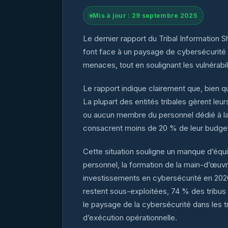
Mis à jour : 29 septembre 2025
Le dernier rapport du Tribal Information 
font face à un paysage de cybersécurité 
menaces, tout en soulignant les vulnérabi
Le rapport indique clairement que, bien q
La plupart des entités tribales gèrent leu
ou aucun membre du personnel dédié à la 
consacrent moins de 20 % de leur budget 
Cette situation souligne un manque d’équi
personnel, la formation de la main-d’œuvr
investissements en cybersécurité en 2026
restent sous-exploitées, 74 % des tribus 
le paysage de la cybersécurité dans les t
d’exécution opérationnelle.