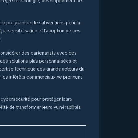
 intègre technologie, développement de
et le programme de subventions pour la
la sensibilisation et l’adoption de ces
.
considérer des partenariats avec des
 des solutions plus personnalisées et
xpertise technique des grands acteurs du
e les intérêts commerciaux ne prennent
e cybersécurité pour protéger leurs
lité de transformer leurs vulnérabilités