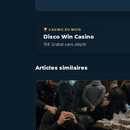
CASINO DU MOIS
Disco Win Casino
15€ Gratuit sans dépôt
Articles similaires