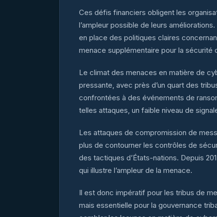
Ces défis financiers obligent les organisat
l’ampleur possible de leurs améliorations. P
en place des politiques claires concernant
menace supplémentaire pour la sécurité
Le climat des menaces en matière de cyb
pressante, avec près d’un quart des trib
confrontées à des événements de ransomw
telles attaques, un faible niveau de signa
Les attaques de compromission de messag
plus de contourner les contrôles de sécu
des tactiques d’États-nations. Depuis 201
qui illustre l’ampleur de la menace.
Il est donc impératif pour les tribus de m
mais essentielle pour la gouvernance trib