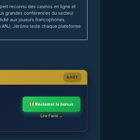
ert reconnu des casinos en ligne et
 plus grandes conférences du secteur
édié aux joueurs francophones.
on ANJ, Jérôme teste chaque plateforme
AOÛT
Réclamer le bonus
Lire l'avis →