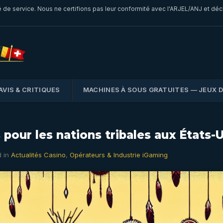
é de service. Nous ne certifions pas leur conformité avec l'ARJEL/ANJ et dé
AVIS & CRITIQUES
MACHINES À SOUS GRATUITES — JEUX 
our les nations tribales aux États-U
d in
Actualités Casino
,
Opérateurs & Industrie iGaming