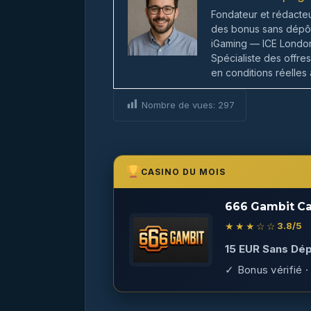
Fondateur et rédacte
des bonus sans dépôt 
iGaming — ICE London
Spécialiste des offre
en conditions réelles
Nombre de vues:
297
CASINO DU MOIS
666 Gambit Ca
★★★☆☆
3.8
/5
15 EUR Sans Dép
✓ Bonus vérifié · 