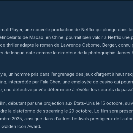
 Small Player, une nouvelle production de Netflix qui plonge dans les
étincelants de Macao, en Chine, pourrait bien valoir à Netflix une
, ce thriller adapte le roman de Lawrence Osborne. Berger, connu
urs de longue date comme le directeur de la photographie James F
Doyle, un homme pris dans l’engrenage des jeux d’argent à haut ris
ing, interprétée par Fala Chen, une employée de casino qui pourrai
he, une détective privée déterminée à révéler les secrets du pass
film, débutant par une projection aux États-Unis le 15 octobre, su
indre la plateforme de streaming le 29 octobre. Le film sera prése
embre 2025, ainsi que dans d’autres festivals prestigieux de l’aut
ux Golden Icon Award.