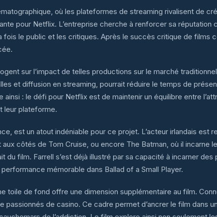
ématographique, où les plateformes de streaming rivalisent de créati
ante pour Netflix. L’entreprise cherche à renforcer sa réputation
a fois le public et les critiques. Après le succès critique de fil
cée.
ogent sur l’impact de telles productions sur le marché traditionne
lles et diffusion en streaming, pourrait réduire le temps de présenc
 ainsi : le défi pour Netflix est de maintenir un équilibre entre l’a
 leur plateforme.
lence, est un atout indéniable pour ce projet. L’acteur irlandais es
 aux côtés de Tom Cruise, ou encore The Batman, où il incarne le Pi
ait du film. Farrell s’est déjà illustré par sa capacité à incarner
 performance mémorable dans Ballad of a Small Player.
 toile de fond offre une dimension supplémentaire au film. Connu 
 passionnés de casino. Ce cadre permet d’ancrer le film dans une 
s cauchemars de l’addiction. Le film explore ainsi non seulement