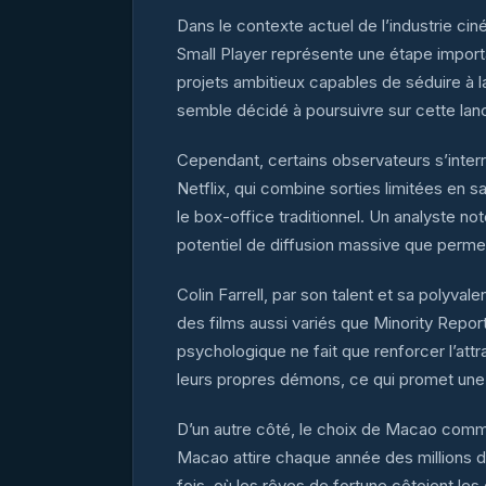
Dans le contexte actuel de l’industrie cin
Small Player représente une étape import
projets ambitieux capables de séduire à l
semble décidé à poursuivre sur cette lan
Cependant, certains observateurs s’interr
Netflix, qui combine sorties limitées en sa
le box-office traditionnel. Un analyste note
potentiel de diffusion massive que permet
Colin Farrell, par son talent et sa polyva
des films aussi variés que Minority Report
psychologique ne fait que renforcer l’attr
leurs propres démons, ce qui promet une
D’un autre côté, le choix de Macao comme
Macao attire chaque année des millions de
fois, où les rêves de fortune côtoient le