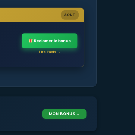
AOÛT
Réclamer le bonus
Lire l'avis →
MON BONUS →