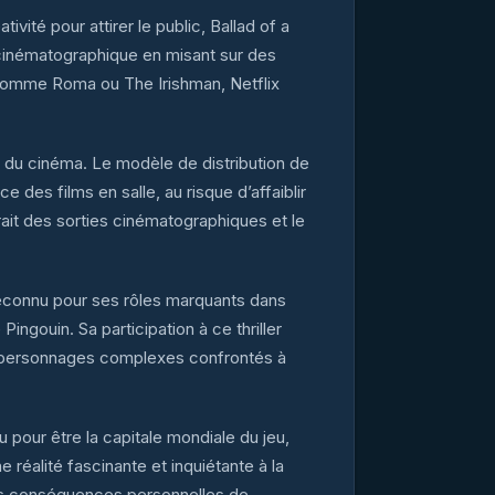
vité pour attirer le public, Ballad of a
 cinématographique en misant sur des
ms comme Roma ou The Irishman, Netflix
l du cinéma. Le modèle de distribution de
e des films en salle, au risque d’affaiblir
ttrait des sorties cinématographiques et le
t reconnu pour ses rôles marquants dans
ngouin. Sa participation à ce thriller
 des personnages complexes confrontés à
pour être la capitale mondiale du jeu,
réalité fascinante et inquiétante à la
 les conséquences personnelles de