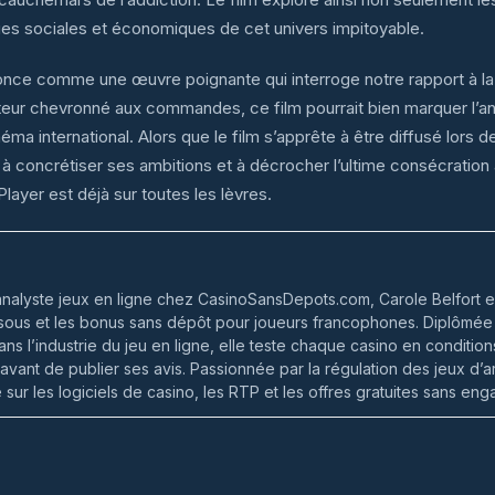
ques sociales et économiques de cet univers impitoyable.
once comme une œuvre poignante qui interroge notre rapport à la 
sateur chevronné aux commandes, ce film pourrait bien marquer l’
éma international. Alors que le film s’apprête à être diffusé lors d
 à concrétiser ses ambitions et à décrocher l’ultime consécration a
Player est déjà sur toutes les lèvres.
analyste jeux en ligne chez CasinoSansDepots.com, Carole Belfort e
 sous et les bonus sans dépôt pour joueurs francophones. Diplômée 
ns l’industrie du jeu en ligne, elle teste chaque casino en conditio
 avant de publier ses avis. Passionnée par la régulation des jeux d’
sur les logiciels de casino, les RTP et les offres gratuites sans en