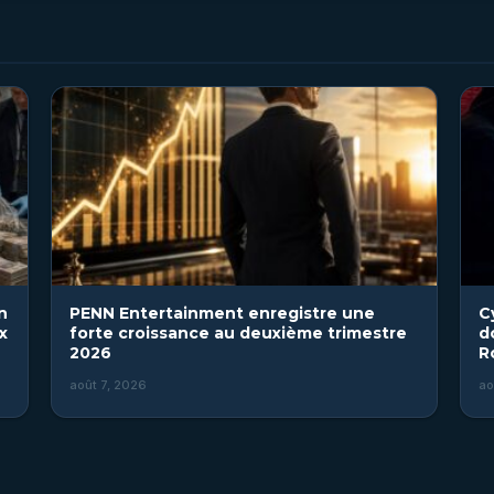
n
PENN Entertainment enregistre une
C
x
forte croissance au deuxième trimestre
d
2026
R
août 7, 2026
ao