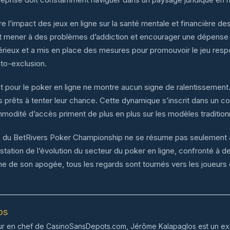
tre l’impact des jeux en ligne sur la santé mentale et financière de
eut mener à des problèmes d’addiction et encourager une dépense
ieux et a mis en place des mesures pour promouvoir le jeu respons
uto-exclusion.
pour le poker en ligne ne montre aucun signe de ralentissement.
ts prêts à tenter leur chance. Cette dynamique s’inscrit dans un co
 commodité d’accès priment de plus en plus sur les modèles tradition
rs du BetRivers Poker Championship ne se résume pas seulement à
station de l’évolution du secteur du poker en ligne, confronté à d
he de son apogée, tous les regards sont tournés vers les joueurs 
os
ur en chef de CasinoSansDepots.com, Jérôme Kalapaglos est un exp