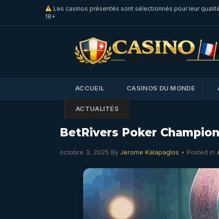
Les casinos présentés sont sélectionnés pour leur qualit
18+
ACCUEIL
CASINOS DU MONDE
ACTUALITÉS
BetRivers Poker Champions
octobre 3, 2025
By
Jerome Kalapaglos
• Posted in