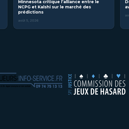
Minnesota critique l’alliance entre le
D
NCPG et Kalshi sur le marché des
a
prédictions
ao
août 5, 2026