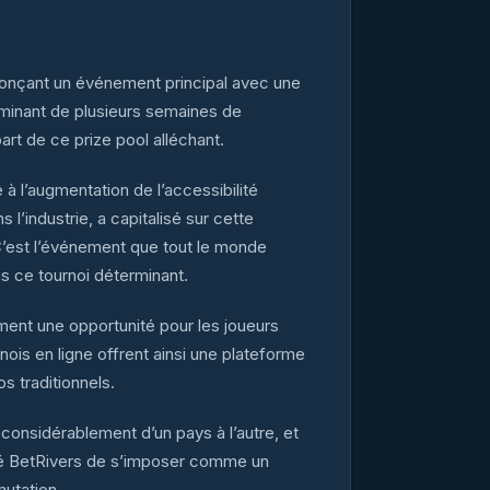
nnonçant un événement principal avec une
ulminant de plusieurs semaines de
rt de ce prize pool alléchant.
 l’augmentation de l’accessibilité
 l’industrie, a capitalisé sur cette
 C’est l’événement que tout le monde
s ce tournoi déterminant.
ment une opportunité pour les joueurs
ois en ligne offrent ainsi une plateforme
s traditionnels.
considérablement d’un pays à l’autre, et
ché BetRivers de s’imposer comme un
mutation.