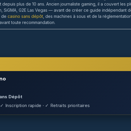
depuis plus de 10 ans. Ancien journaliste gaming, il a couvert les
, SiGMA, G2E Las Vegas — avant de créer ce guide indépendant d
s de
casino sans dépôt
, des machines à sous et de la réglementati
 avant toute recommandation.
no
Sans Dépôt
✓ Inscription rapide · ✓ Retraits prioritaires