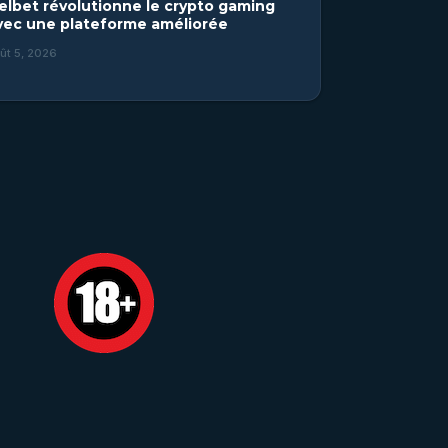
elbet révolutionne le crypto gaming
vec une plateforme améliorée
ût 5, 2026