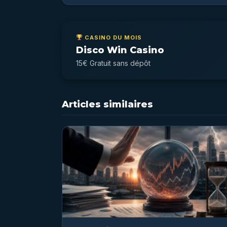
CASINO DU MOIS
Disco Win Casino
15€ Gratuit sans dépôt
Articles similaires