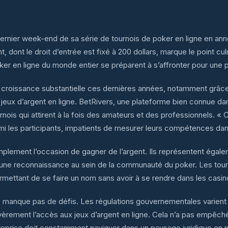
dernier week-end de sa série de tournois de poker en ligne en a
, dont le droit d’entrée est fixé à 200 dollars, marque le point c
er en ligne du monde entier se préparent à s’affronter pour une pa
croissance substantielle ces dernières années, notamment grâce à
 jeux d’argent en ligne. BetRivers, une plateforme bien connue dans
nois qui attirent à la fois des amateurs et des professionnels. «
mi les participants, impatients de mesurer leurs compétences dan
plement l’occasion de gagner de l’argent. Ils représentent égale
 une reconnaissance au sein de la communauté du poker. Les tourn
rmettant de se faire un nom sans avoir à se rendre dans les casino
e manque pas de défis. Les régulations gouvernementales varient 
vèrement l’accès aux jeux d’argent en ligne. Cela n’a pas empê
ntreprise doit constamment naviguer dans un paysage juridique en 