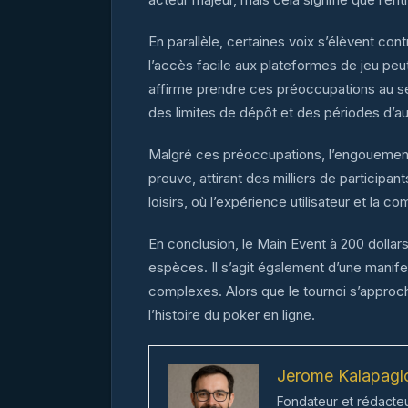
En parallèle, certaines voix s’élèvent con
l’accès facile aux plateformes de jeu p
affirme prendre ces préoccupations au sér
des limites de dépôt et des périodes d’a
Malgré ces préoccupations, l’engouement 
preuve, attirant des milliers de participan
loisirs, où l’expérience utilisateur et la
En conclusion, le Main Event à 200 dolla
espèces. Il s’agit également d’une manife
complexes. Alors que le tournoi s’approc
l’histoire du poker en ligne.
Jerome Kalapagl
Fondateur et rédacte