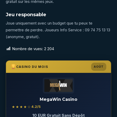
gratuit sur les mêmes jeux.
Jeu responsable
Joue uniquement avec un budget que tu peux te
permettre de perdre. Joueurs Info Service : 09 74 75 13 13
(anonyme, gratuit).
Nombre de vues:
2 204
CASINO DU MOIS
AOÛT
MegaWin Casino
★★★★☆
4.2
/5
10 EUR Gratuit Sans Dépôt