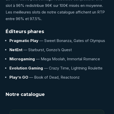
slot à 96% redistribue 96€ sur 100€ misés en moyenne.
Les meilleures slots de notre catalogue affichent un RTP
entre 96% et 97.5%.
Éditeurs phares
Pragmatic Play
— Sweet Bonanza, Gates of Olympus
NetEnt
— Starburst, Gonzo’s Quest
Microgaming
— Mega Moolah, Immortal Romance
Evolution Gaming
— Crazy Time, Lightning Roulette
Play’n GO
— Book of Dead, Reactoonz
Notre catalogue