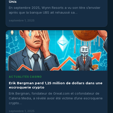
Unis
En septembre 2025, Wynn Resorts a vu son titre s’envoler
après que la banque UBS ait rehaussé sa…
septembre 1, 2025
ACTUALITÉS CASINO
Erik Bergman perd 1,25 million de dollars dans une
escroquerie crypto
Erik Bergman, fondateur de Great.com et cofondateur de
Catena Media, a révélé avoir été victime d’une escroquerie
crypto…
septembre 1, 2025