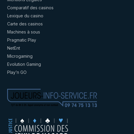
Comparatif des casinos
Lexique du casino
Carte des casinos
Machines à sous
Pragmatic Play
NetEnt
Microgaming
Evolution Gaming
Play’n GO