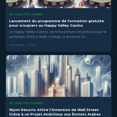
ACTUALITÉS CASINO
Lancement du programme de formation gratuite
pour croupiers au Happy Valley Casino
Le Happy Valley Casino, dont l’ouverture est prévue pour le
printemps 2026 à State College, a annoncé le…
septembre 1, 2025
ACTUALITÉS CASINO
Wynn Resorts Attire l’Attention de Wall Street
Grâce à un Projet Ambitieux aux Émirats Arabes