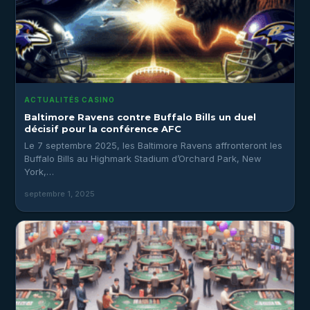
ACTUALITÉS CASINO
Baltimore Ravens contre Buffalo Bills un duel
décisif pour la conférence AFC
Le 7 septembre 2025, les Baltimore Ravens affronteront les
Buffalo Bills au Highmark Stadium d’Orchard Park, New
York,…
septembre 1, 2025